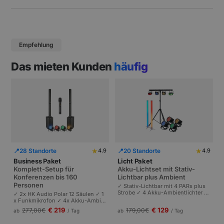
Empfehlung
Das mieten Kunden
häufig
★
★
📍
28 Standorte
📍
20 Standorte
4.9
4.9
Business Paket
Licht Paket
Komplett-Setup für
Akku-Lichtset mit Stativ-
Konferenzen bis 160
Lichtbar plus Ambient
Personen
✓ Stativ-Lichtbar mit 4 PARs plus
Strobe ✓ 4 Akku-Ambientlichter ✓
✓ 2x HK Audio Polar 12 Säulen ✓ 1
Komplett akkubetrieben | Plug-and
x Funkmikrofon ✓ 4x Akku-Ambie
-Play | Partys und Events bis 100 P
ntlichter | Komplettes Setup für Ta
€ 219
€ 129
277,00
€
179,00
€
ab
/ Tag
ab
/ Tag
ersonen.
gungen und Pressekonferenzen |
Schneller Aufbau.