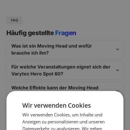
FAQ
Häufig gestellte
Fragen
Was ist ein Moving Head und wofür
brauche ich ihn?
Für welche Veranstaltungen eignet sich der
Varytec Hero Spot 60?
Welche Effekte kann der Moving Head
darstellen?
Wir verwenden Cookies
Wie steuere ich den Hero Spot 60?
Wir verwenden Cookies, um Inhalte und
Anzeigen zu personalisieren und unseren
Wie viele Moving Heads brauche ich für
Datenverkehr zu analysieren. Wir geben