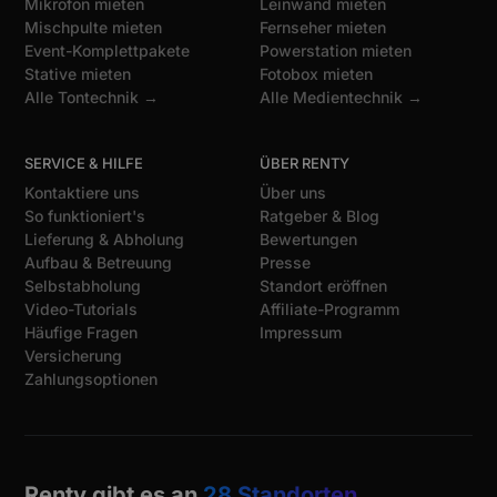
Mikrofon mieten
Leinwand mieten
Mischpulte mieten
Fernseher mieten
Event-Komplettpakete
Powerstation mieten
Stative mieten
Fotobox mieten
Alle Tontechnik →
Alle Medientechnik →
SERVICE & HILFE
ÜBER RENTY
Kontaktiere uns
Über uns
So funktioniert's
Ratgeber & Blog
Lieferung & Abholung
Bewertungen
Aufbau & Betreuung
Presse
Selbstabholung
Standort eröffnen
Video-Tutorials
Affiliate-Programm
Häufige Fragen
Impressum
Versicherung
Zahlungsoptionen
Renty gibt es an
28 Standorten