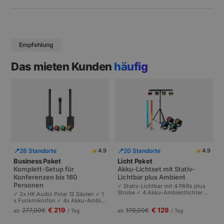
Empfehlung
Das mieten Kunden
häufig
★
★
📍
28 Standorte
📍
20 Standorte
4.9
4.9
Business Paket
Licht Paket
Komplett-Setup für
Akku-Lichtset mit Stativ-
Konferenzen bis 160
Lichtbar plus Ambient
Personen
✓ Stativ-Lichtbar mit 4 PARs plus
Strobe ✓ 4 Akku-Ambientlichter ✓
✓ 2x HK Audio Polar 12 Säulen ✓ 1
Komplett akkubetrieben | Plug-and
x Funkmikrofon ✓ 4x Akku-Ambie
-Play | Partys und Events bis 100 P
ntlichter | Komplettes Setup für Ta
€ 219
€ 129
277,00
€
179,00
€
ab
/ Tag
ab
/ Tag
ersonen.
gungen und Pressekonferenzen |
Schneller Aufbau.