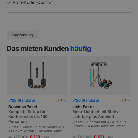
Profi-Audio-Qualität
Empfehlung
Das mieten Kunden
häufig
★
★
📍
28 Standorte
📍
20 Standorte
4.9
4.9
Business Paket
Licht Paket
Komplett-Setup für
Akku-Lichtset mit Stativ-
Konferenzen bis 160
Lichtbar plus Ambient
Personen
✓ Stativ-Lichtbar mit 4 PARs plus
Strobe ✓ 4 Akku-Ambientlichter ✓
✓ 2x HK Audio Polar 12 Säulen ✓ 1
Komplett akkubetrieben | Plug-and
x Funkmikrofon ✓ 4x Akku-Ambie
-Play | Partys und Events bis 100 P
ntlichter | Komplettes Setup für Ta
€ 219
€ 129
277,00
€
179,00
€
ab
/ Tag
ab
/ Tag
ersonen.