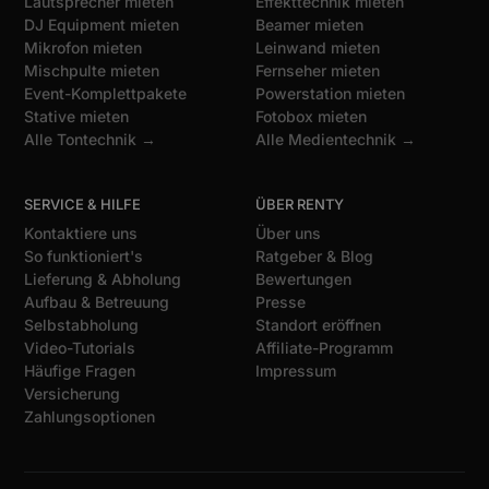
Lautsprecher mieten
Effekttechnik mieten
DJ Equipment mieten
Beamer mieten
Mikrofon mieten
Leinwand mieten
Mischpulte mieten
Fernseher mieten
Event-Komplettpakete
Powerstation mieten
Stative mieten
Fotobox mieten
Alle Tontechnik →
Alle Medientechnik →
SERVICE & HILFE
ÜBER RENTY
Kontaktiere uns
Über uns
So funktioniert's
Ratgeber & Blog
Lieferung & Abholung
Bewertungen
Aufbau & Betreuung
Presse
Selbstabholung
Standort eröffnen
Video-Tutorials
Affiliate-Programm
Häufige Fragen
Impressum
Versicherung
Zahlungsoptionen