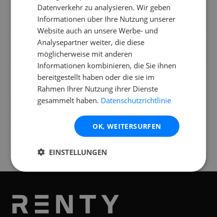
Datenverkehr zu analysieren. Wir geben
Wie transportiere ich den Pioneer XDJ-XZ
Informationen über Ihre Nutzung unserer
und passt er in mein Auto?
Website auch an unsere Werbe- und
Analysepartner weiter, die diese
Was ist im Mietumfang des Pioneer XDJ-XZ
möglicherweise mit anderen
enthalten?
Informationen kombinieren, die Sie ihnen
bereitgestellt haben oder die sie im
Rahmen Ihrer Nutzung ihrer Dienste
gesammelt haben.
Datenschutzrichtlinie
Standorte
Verfügbar an folgenden
Standorten
OK, WEITERSURFEN
Wieselburg
St. Pölten
EINSTELLUNGEN