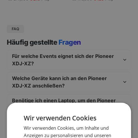
gungen und Pressekonferenzen |
Schneller Aufbau.
FAQ
Häufig gestellte
Fragen
Für welche Events eignet sich der Pioneer
XDJ-XZ?
Welche Geräte kann ich an den Pioneer
XDJ-XZ anschließen?
Benötige ich einen Laptop, um den Pioneer
XDJ-XZ zu nutzen?
Wir verwenden Cookies
Was sind die herausragenden Features des
Wir verwenden Cookies, um Inhalte und
XDJ-XZ?
Anzeigen zu personalisieren und unseren