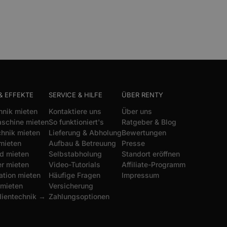
& EFFEKTE
SERVICE & HILFE
ÜBER RENTY
hnik mieten
Kontaktiere uns
Über uns
schine mieten
So funktioniert's
Ratgeber & Blog
chnik mieten
Lieferung & Abholung
Bewertungen
mieten
Aufbau & Betreuung
Presse
d mieten
Selbstabholung
Standort eröffnen
r mieten
Video-Tutorials
Affiliate-Programm
ation mieten
Häufige Fragen
Impressum
 mieten
Versicherung
dientechnik →
Zahlungsoptionen