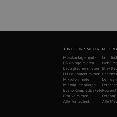
TONTECHNIK MIETEN
MEDIEN 
Musikanlage mieten
Lichttec
PA Anlage mieten
Nebelma
Lautsprecher mieten
Effektte
DJ Equipment mieten
Beamer 
Mikrofon mieten
Leinwan
Mischpulte mieten
Fernsehe
Event-Komplettpakete
Powerst
Stative mieten
Fotobox
Alle Tontechnik →
Alle Me