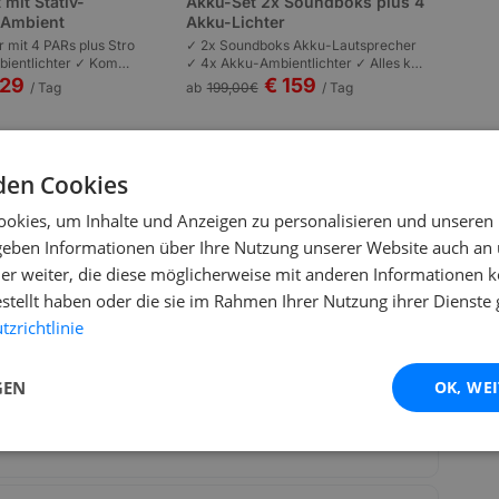
 mit Stativ-
Akku-Set 2x Soundboks plus 4
s Ambient
Akku-Lichter
r mit 4 PARs plus Stro
✓ 2x Soundboks Akku-Lautsprecher
ientlichter ✓ Kompl
✓ 4x Akku-Ambientlichter ✓ Alles kab
n | Plug-and-Play | P
ellos | Komplett akkubetrieben | Garte
129
€ 159
/ Tag
ab
199,00
€
/ Tag
 bis 100 Personen.
nfeste und Outdoor bis 80 Personen.
den Cookies
okies, um Inhalte und Anzeigen zu personalisieren und unseren
 geben Informationen über Ihre Nutzung unserer Website auch an
er weiter, die diese möglicherweise mit anderen Informationen k
estellt haben oder die sie im Rahmen Ihrer Nutzung ihrer Dienst
zrichtlinie
 Chauvet DJ GigBar?
GEN
OK, WE
iert?