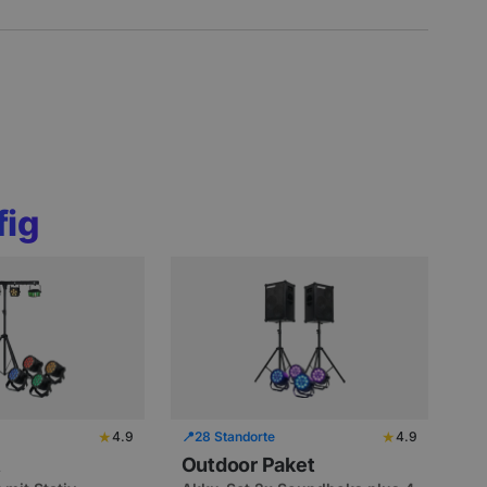
fig
★
★
4.9
📍
28 Standorte
4.9
t
Outdoor Paket