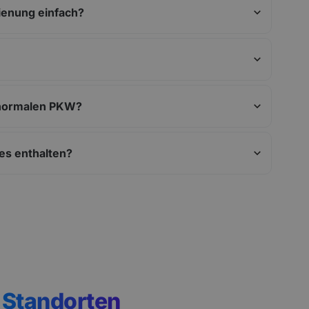
dienung einfach?
n normalen PKW?
les enthalten?
n
Standorten