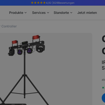
4,92 |
629
Bewertungen
Produkte
Services
Standorte
Jetzt mieten
 Controller
I
S
ab