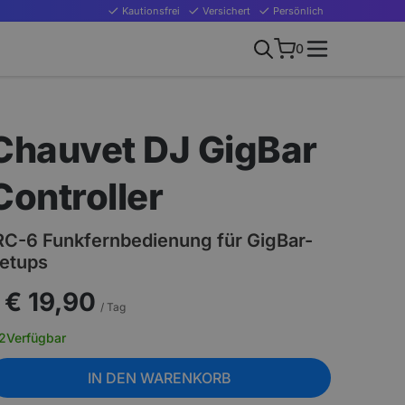
Kautionsfrei
Versichert
Persönlich
0
Chauvet DJ GigBar
Controller
RC-6 Funkfernbedienung für GigBar-
etups
€ 19,90
/ Tag
2
Verfügbar
IN DEN WARENKORB