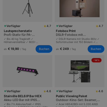
★
★
Verfügbar
4.7
Verfügbar
4.7
Lautsprecherstativ
Fotobox Print
Profi-Stativ für PA-
DSLR-Fotobox mit
Lautsprecher bis 40 kg
Sofortdrucker, 150 Bilder
✓ Bis 40 kg Tragkraft ✓
✓ DSLR-Kamera mit Studio-Blitz ✓
Höhenverstellbar ✓ M20-
Sofortdrucker mit 150 Bildern ✓
Universalflansch | Robuster
Format 10x15 cm | Hochzeiten und
Rastbolzen plus Sicherungsschraube
Firmenevents von 30 bis 400 Gästen
€ 19,90
€ 249
Buchen
Buchen
ab
/ Tag
ab
/ Tag
| Sicherer Stand für jede PA.
| Digitale Bilder plus Drucke.
-14%
★
★
Verfügbar
4.6
Verfügbar
4.6
Stairville BEL6 IP Bar HEX
Public Viewing Paket
Akku-LED Bar mit IP65
Outdoor-Kino-Set: Beamer,
Outdoor-Schutz und HEX-LEDs
Leinwand, Soundboks
✓ Bis 7 h Akkulaufzeit ✓ IP65
✓ Acer H6542BDi mit 5.200 ANSI