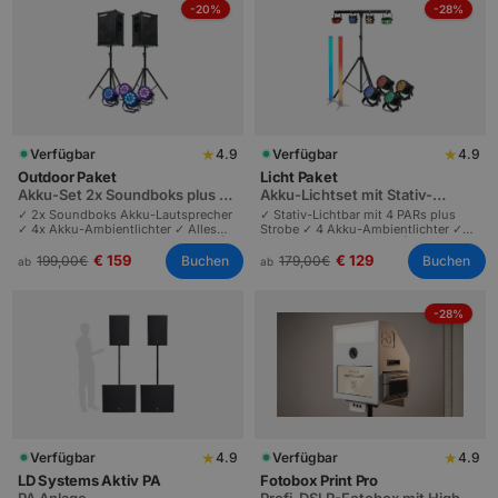
-20%
-28%
★
★
Verfügbar
4.9
Verfügbar
4.9
Outdoor Paket
Licht Paket
Akku-Set 2x Soundboks plus 4
Akku-Lichtset mit Stativ-
Akku-Lichter
Lichtbar plus Ambient
✓ 2x Soundboks Akku-Lautsprecher
✓ Stativ-Lichtbar mit 4 PARs plus
✓ 4x Akku-Ambientlichter ✓ Alles
Strobe ✓ 4 Akku-Ambientlichter ✓
kabellos | Komplett akkubetrieben |
Komplett akkubetrieben | Plug-and-
Gartenfeste und Outdoor bis 80
Play | Partys und Events bis 100
€ 159
€ 129
Buchen
Buchen
199,00
€
179,00
€
ab
ab
Personen.
Personen.
-28%
★
★
Verfügbar
4.9
Verfügbar
4.9
LD Systems Aktiv PA
Fotobox Print Pro