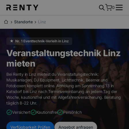
0
Standorte
Linz
★ Nr. 1 Eventtechnik-Verleih in Linz
Veranstaltungstechnik
Linz
mieten
Bei Renty in Linz mietest du Veranstaltungstechnik:
Musikanlagen, DJ Equipment, Lichttechnik, Beamer und
Fotoboxen komplett online. Abholung am Sonnenhang 13 in
Katsdorf bei Linz nach Terminvereinbarung an jedem Tag der
Woche, kautionsfrei und mit Allgefahrenversicherung. Beratung
täglich 8-22 Uhr.
Versichert
Kautionsfrei
Persönlich
Verfügbarkeit Prüfen
Angebot anfragen