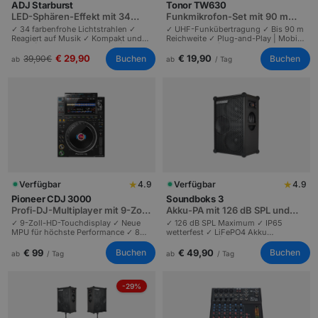
ADJ Starburst
Tonor TW630
LED-Sphären-Effekt mit 34
Funkmikrofon-Set mit 90 m
Lichtstrahlen
Reichweite
✓ 34 farbenfrohe Lichtstrahlen ✓
✓ UHF-Funkübertragung ✓ Bis 90 m
Reagiert auf Musik ✓ Kompakt und
Reichweite ✓ Plug-and-Play | Mobile
mobil | Ideal für Tanzflächen | Plug-
Profi-Lösung | Sprache und Gesang
and-Play oder per DMX steuerbar.
bis 200 Personen.
€ 29,90
€ 19,90
Buchen
Buchen
39,90
€
ab
ab
/ Tag
★
★
Verfügbar
4.9
Verfügbar
4.9
Pioneer CDJ 3000
Soundboks 3
Profi-DJ-Multiplayer mit 9-Zoll-
Akku-PA mit 126 dB SPL und
Touchdisplay
IP65-Schutz
✓ 9-Zoll-HD-Touchdisplay ✓ Neue
✓ 126 dB SPL Maximum ✓ IP65
MPU für höchste Performance ✓ 8
wetterfest ✓ LiFePO4 Akku
Hot Cues und Touch-Cue |
austauschbar | Lautester
Industriestandard für Profi-DJs |
transportabler Lautsprecher |
€ 99
€ 49,90
Buchen
Buchen
ab
/ Tag
ab
/ Tag
Festivals und Clubs.
Festivals, Demos, Strand-Partys.
-29%