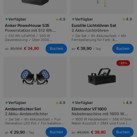
★
★
Verfügbar
4.9
Verfügbar
4.9
Anker PowerHouse 535
Eurolite Lichtröhren Set
Powerstation mit 512 Wh
2 Akku-Lichtröhren
LiFePO4-Akku
✓ 512 Wh LiFePO4 ✓ 500 W
✓ 2er Set ✓ 8h Akkulaufzeit ✓ Mit
Dauerleistung ✓ Über 3000
Fernbedienung für Farb- &
Ladezyklen | Zwei Schuko-
Effektwahl | Vielseitig einsetzbar |
Steckdosen | Leiser Strom für
Eurolite AKKU LED Party Tube IR |
€ 34,90
€ 39,90
Buchen
Buchen
39,90
€
ab
ab
/ Tag
Outdoor-Events bis 50 Personen.
Ideal als Deko & Effektlicht |
Stimmungslicht.
-20%
★
★
Verfügbar
4.9
Verfügbar
4.9
Ambientlichter Set
Eliminator VF1600
2 Akku-Ambientlichter
Nebelmaschine mit 1600 W
und 566 m³/min Ausstoß
✓ 2er Set ✓ 6h Akkulaufzeit ✓ Fun
✓ 1600 W Heizelement ✓ 566 m³/min
Generation LED Pot ✓ Für kabellose
Nebel-Ausstoß ✓ DMX und Funk |
Ambientebeleuchtung ✓ Helle
Profi-Gerät für mittlere bis große
Farben | Fun Generation Battery LED
Events | Lichtshows mit dichter
€ 29,90
€ 39,90
Buchen
Buchen
49,90
€
ab
/ Tag
ab
Pot | Individuell einstellbare Farben
Atmosphäre.