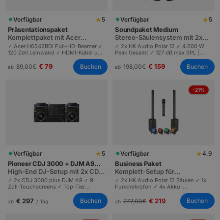
★
★
Verfügbar
5
Verfügbar
5
Präsentationspaket
Soundpaket Medium
Komplettpaket mit Acer
Stereo-Säulensystem mit 2x
Beamer plus 120 Zoll Leinwand
HK Polar 12, 4.000 W Peak
✓ Acer H6542BDi Full-HD-Beamer ✓
✓ 2x HK Audio Polar 12 ✓ 4.000 W
120 Zoll Leinwand ✓ HDMI-Kabel und
Peak Gesamt ✓ 127 dB max SPL |
Stative | Komplette
Stereo-Säulensystem | Hochzeiten
Präsentationslösung | Konferenzen
und Live-Auftritte bis 160 Personen.
€ 79
€ 159
Buchen
Buchen
89,00
€
198,00
€
ab
ab
10 bis 100 Personen.
-21%
★
★
Verfügbar
5
Verfügbar
4.9
Pioneer CDJ 3000 + DJM A9
Business Paket
Set
High-End DJ-Setup mit 2x CDJ
Komplett-Setup für
3000 plus DJM A9
Konferenzen bis 160 Personen
✓ 2x CDJ 3000 plus DJM A9 ✓ 9-
✓ 2x HK Audio Polar 12 Säulen ✓ 1x
Zoll-Touchscreens ✓ Top-Tier
Funkmikrofon ✓ 4x Akku-
Industriestandard | Höchste Audio-
Ambientlichter | Komplettes Setup
Qualität | Festivals, Hochzeiten und
für Tagungen und
€ 297
€ 219
Buchen
Buchen
277,00
€
ab
/ Tag
ab
Profi-DJ-Events.
Pressekonferenzen | Schneller
Aufbau.