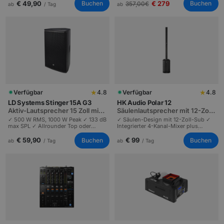
Tagungen und Live-Vocals.
Atmosphäre in einem Paket |
€ 49,90
€ 279
Buchen
Buchen
357,00
€
ab
/ Tag
ab
Hochzeiten bis 200 Gäste.
★
★
Verfügbar
4.8
Verfügbar
4.8
LD Systems Stinger 15A G3
HK Audio Polar 12
Aktiv-Lautsprecher 15 Zoll mit
Säulenlautsprecher mit 12-Zoll-
500 W RMS
Sub und 4-Kanal-Mixer
✓ 500 W RMS, 1000 W Peak ✓ 133 dB
✓ Säulen-Design mit 12-Zoll-Sub ✓
max SPL ✓ Allrounder Top oder
Integrierter 4-Kanal-Mixer plus
Floor-Monitor | Profi-Sound | Live-
Bluetooth ✓ Schneller Aufbau |
Bands und DJs bis 500 Personen.
Profi-Sound | Hochzeiten und
€ 59,90
€ 99
Buchen
Buchen
ab
/ Tag
ab
/ Tag
Konferenzen bis 150 Personen.