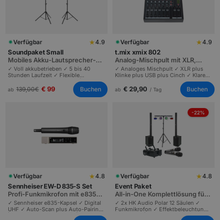
★
★
Verfügbar
4.9
Verfügbar
4.9
Soundpaket Small
t.mix xmix 802
Mobiles Akku-Lautsprecher-
Analog-Mischpult mit XLR,
Set für Outdoor-Events
Klinke, USB und Cinch
✓ Voll akkubetrieben ✓ 5 bis 40
✓ Analoges Mischpult ✓ XLR plus
Stunden Laufzeit ✓ Flexible
Klinke plus USB plus Cinch ✓ Klarer
Eingänge | Mobile Profi-PA |
Profi-Sound | Vielseitig anschließbar
Hochzeiten und Gartenpartys bis 80
| Partys und Firmenfeiern bis 200
€ 99
€ 29,90
Buchen
Buchen
139,00
€
ab
ab
/ Tag
Personen.
Personen.
-22%
★
★
Verfügbar
4.8
Verfügbar
4.8
Sennheiser EW-D 835-S Set
Event Paket
Profi-Funkmikrofon mit e835-
All-in-One Komplettlösung für
Kapsel, Auto-Scan
Events bis 200 Personen
✓ Sennheiser e835-Kapsel ✓ Digital
✓ 2x HK Audio Polar 12 Säulen ✓
UHF ✓ Auto-Scan plus Auto-Pairing
Funkmikrofon ✓ Effektbeleuchtung
| Profi-Sennheiser-Sound | Bühnen,
plus Nebel | Sound, Licht und