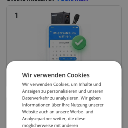
1
Verfügbarkeit prüfen
Wir verwenden Cookies
Wähle deinen Standort und dein Equipment. Unser System
zeigt dir in Echtzeit an, was verfügbar ist.
Wir verwenden Cookies, um Inhalte und
Anzeigen zu personalisieren und unseren
Datenverkehr zu analysieren. Wir geben
2
Informationen über Ihre Nutzung unserer
Website auch an unsere Werbe- und
Analysepartner weiter, die diese
möglicherweise mit anderen