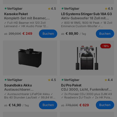
★
★
Verfügbar
4.5
Verfügbar
4.5
Karaoke Paket
LD Systems Stinger Sub 18A G3
Komplett-Set mit Beamer,
Aktiv-Subwoofer 18 Zoll mit
Sound, Mikros und Discokugel
800 W RMS
✓ Full-HD Beamer mit 120 Zoll
✓ 800 W RMS, 1600 W Peak ✓ 18 Zoll
Leinwand ✓ HK Audio Polar 12
Eminence Custom-Woofer ✓
Sound ✓ 2x Funkmikrofone |
Tiefbass bis 35 Hz | Profi-Sub für
Discokugel inklusive | Karaoke-
Live-PA | DJs und Festivals.
€ 249
€ 89,90
Buchen
Buchen
299,00
€
ab
ab
/ Tag
Partys bis 80 Personen | Laptop
nicht inklusive.
-19%
★
★
Verfügbar
4.5
Verfügbar
4.4
Soundboks Akku
DJ Pro Paket
Austauschbarer
CDJ 3000, Licht, Funkmikrofon
BATTERYBOKS mit 99,84 Wh
& Nebel
✓ Austauschbarer LiFePO4-Akku ✓
✓ 2x Pioneer CDJ 3000 plus DJM A9
Bis 40 Stunden Laufzeit ✓ 99,84 Wh
✓ Roadworx DJ-Tisch ✓ 2x HK Polar
Kapazität | BATTERYBOKS für
12 ✓ Chauvet GigBAR Move 5-in-1 ✓
Soundboks 3 und 4 | Festivals und
Bodennebel ✓ 2x Sennheiser
€ 14,90
€ 629
Buchen
Buchen
779,00
€
ab
/ Tag
ab
Outdoor.
Funkmikros | Hochzeit bis 200
Gäste.