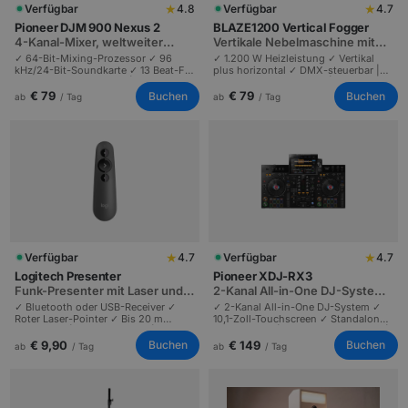
★
★
Verfügbar
4.8
Verfügbar
4.7
Pioneer DJM 900 Nexus 2
BLAZE1200 Vertical Fogger
4-Kanal-Mixer, weltweiter
Vertikale Nebelmaschine mit
Club-Standard
1.200 W und Fernbedienung
✓ 64-Bit-Mixing-Prozessor ✓ 96
✓ 1.200 W Heizleistung ✓ Vertikal
kHz/24-Bit-Soundkarte ✓ 13 Beat-FX
plus horizontal ✓ DMX-steuerbar |
und 6 Sound-Color-FX | Club-
Imposante Nebelsäulen | Hochzeiten,
Standard | Festivals und Profi-DJ-
DJ-Drops und Bühnen-Entrance.
€ 79
€ 79
Buchen
Buchen
ab
/ Tag
ab
/ Tag
Performances.
★
★
Verfügbar
4.7
Verfügbar
4.7
Logitech Presenter
Pioneer XDJ-RX3
Funk-Presenter mit Laser und
2-Kanal All-in-One DJ-System
20 m Reichweite
mit 10,1-Zoll-Touch
✓ Bluetooth oder USB-Receiver ✓
✓ 2-Kanal All-in-One DJ-System ✓
Roter Laser-Pointer ✓ Bis 20 m
10,1-Zoll-Touchscreen ✓ Standalone
Reichweite | Profi-Presenter |
ohne Laptop | Mobile Profi-Lösung |
PowerPoint, Keynote und Google
Hochzeiten und Firmenevents bis
€ 9,90
€ 149
Buchen
Buchen
ab
/ Tag
ab
/ Tag
Slides.
200 Gäste.