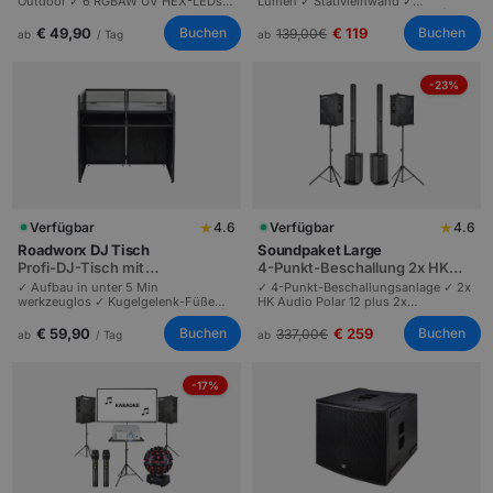
Outdoor ✓ 6 RGBAW UV HEX-LEDs |
Lumen ✓ Stativleinwand ✓
Wireless DMX | Hochzeiten, Festivals
Soundboks Akku-Lautsprecher |
und Architekturbeleuchtung.
Outdoor-Kino in 15 Min | Sport-
€ 49,90
€ 119
Buchen
Buchen
139,00
€
ab
/ Tag
ab
Events bis 100 Personen.
-23%
★
★
Verfügbar
4.6
Verfügbar
4.6
Roadworx DJ Tisch
Soundpaket Large
Profi-DJ-Tisch mit
4-Punkt-Beschallung 2x HK
Kugelgelenk-Füßen, schneller
Polar 12 plus Soundboks
✓ Aufbau in unter 5 Min
✓ 4-Punkt-Beschallungsanlage ✓ 2x
Aufbau
werkzeuglos ✓ Kugelgelenk-Füße
HK Audio Polar 12 plus 2x
höhenverstellbar ✓ Hohe Stabilität |
Soundboks ✓ Komplette
Profi-DJ-Tisch | Hochzeiten und
Raumabdeckung | Hybrid-PA |
€ 59,90
€ 259
Buchen
Buchen
337,00
€
ab
/ Tag
ab
Firmenevents bis 200 Gäste.
Mittelgroße Events bis 250
Personen.
-17%