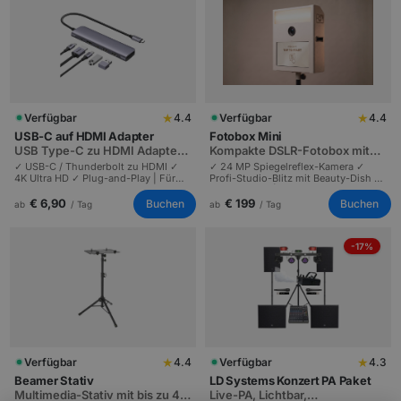
★
★
Verfügbar
4.4
Verfügbar
4.4
USB-C auf HDMI Adapter
Fotobox Mini
USB Type-C zu HDMI Adapter
Kompakte DSLR-Fotobox mit
für MacBook, Laptop und iPad
Studio-Blitz
✓ USB-C / Thunderbolt zu HDMI ✓
✓ 24 MP Spiegelreflex-Kamera ✓
4K Ultra HD ✓ Plug-and-Play | Für
Profi-Studio-Blitz mit Beauty-Dish ✓
MacBook, Windows-Laptop, iPad Pro
Touchscreen | Digitale Bilder zum
und Smartphones mit USB-C.
Download | Hochzeiten und Events
€ 6,90
€ 199
Buchen
Buchen
ab
/ Tag
ab
/ Tag
bis 200 Gäste.
-17%
★
★
Verfügbar
4.4
Verfügbar
4.3
Beamer Stativ
LD Systems Konzert PA Paket
Multimedia-Stativ mit bis zu 40
Live-PA, Lichtbar,