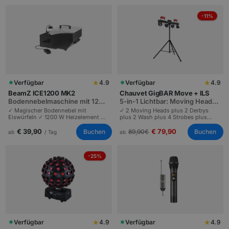
für ein modernes Ambiente.
-11%
★
★
Verfügbar
4.9
Verfügbar
4.9
BeamZ ICE1200 MK2
Chauvet GigBAR Move + ILS
Bodennebelmaschine mit 1200
5-in-1 Lichtbar: Moving Heads,
W Heizelement
Derby, Wash, Laser
✓ Magischer Bodennebel mit
✓ 2 Moving Heads plus 2 Derbys
Eiswürfeln ✓ 1200 W Heizelement ✓
plus 2 Wash plus 4 Strobes plus
2,5 Min Aufheizzeit | DMX und
Laser ✓ ILS-Sync für ganzes Setup ✓
Funkfernbedienung | Standard-
Komplettsystem | Hochzeiten und
€ 39,90
€ 79,90
Buchen
Buchen
89,90
€
ab
/ Tag
ab
Nebelfluid kompatibel.
DJs bis 200 Gäste.
-25%
★
★
Verfügbar
4.9
Verfügbar
4.9