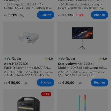
PA Anlage
Profi-DSLR-Fotobox mit High-
Speed-Drucker, 400 Bilder
✓ 2x Stinger Sub 18A G3 ✓ 2x
✓ DSLR plus Studio-Blitz ✓ High-
Stinger 15A G3 Tops ✓ Tiefbass bis
Speed-Drucker mit 400 Bildern ✓
35 Hz | Profi-Komplett-PA | Live-
Sekundenschnelle Drucke | Profi-
Bands und DJs bis 350 Personen.
Lösung | Hochzeiten und Messen
€ 289
€ 289
Buchen
Buchen
399,00
€
ab
/ Tag
ab
mit 100 bis 500 Gästen.
★
★
Verfügbar
4.9
Verfügbar
4.9
Acer H6542BDi
Stativleinwand 120 Zoll
Full HD Beamer mit 5200 ANSI
Mobile 120-Zoll-Leinwand mit
Lumen
4K-tauglichem PVC-Tuch
✓ Full HD 1080p ✓ 5200 ANSI Lumen
✓ 120 Zoll Bildfläche ✓ Gain-Faktor
✓ Bildgröße bis 300 Zoll | Ideal für
1,5 ✓ 160° Blickwinkel | 4K-
mittelgroße Räume und Tageslicht-
Auflösung darstellbar | Räume bis 80
Events | HDMI, USB und WLAN.
m² und 100 Zuschauer.
€ 59,90
€ 29,90
Buchen
Buchen
ab
/ Tag
ab
/ Tag
-13%