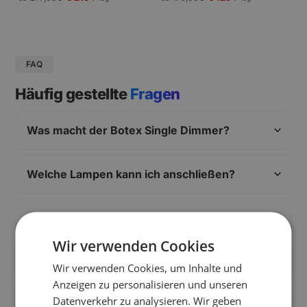
gungen und Pressekonferenzen |
Schneller Aufbau.
FAQ
Häufig gestellte
Fragen
Was macht der Botex Single Dimmer?
Welche Lampen kann ich anschließen?
Welche Maximallast ist möglich?
Wir verwenden Cookies
Wie wird er gesteuert?
Wir verwenden Cookies, um Inhalte und
Anzeigen zu personalisieren und unseren
Datenverkehr zu analysieren. Wir geben
Worin liegt der Unterschied zu LED-Pars?