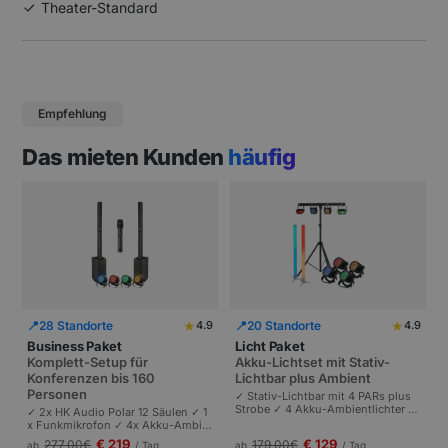
Theater-Standard
Empfehlung
Das mieten Kunden
häufig
★
★
📍
28 Standorte
📍
20 Standorte
4.9
4.9
Business Paket
Licht Paket
Komplett-Setup für
Akku-Lichtset mit Stativ-
Konferenzen bis 160
Lichtbar plus Ambient
Personen
✓ Stativ-Lichtbar mit 4 PARs plus
Strobe ✓ 4 Akku-Ambientlichter ✓
✓ 2x HK Audio Polar 12 Säulen ✓ 1
Komplett akkubetrieben | Plug-and
x Funkmikrofon ✓ 4x Akku-Ambie
-Play | Partys und Events bis 100 P
ntlichter | Komplettes Setup für Ta
€ 219
€ 129
277,00
€
179,00
€
ab
/ Tag
ab
/ Tag
ersonen.