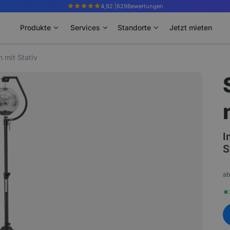
4,92 |
629
Bewertungen
Produkte
Services
Standorte
Jetzt mieten
 mit Stativ
I
S
ab