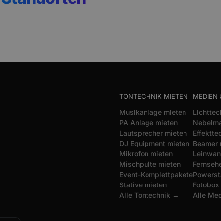
TONTECHNIK MIETEN
MEDIEN 
Musikanlage mieten
Lichttec
PA Anlage mieten
Nebelma
Lautsprecher mieten
Effektte
DJ Equipment mieten
Beamer 
Mikrofon mieten
Leinwan
Mischpulte mieten
Fernsehe
Event-Komplettpakete
Powerst
Stative mieten
Fotobox
Alle Tontechnik →
Alle Me