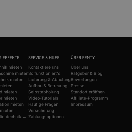
& EFFEKTE
SERVICE & HILFE
ÜBER RENTY
hnik mieten
Kontaktiere uns
Über uns
schine mieten
So funktioniert's
Ratgeber & Blog
chnik mieten
Lieferung & Abholung
Bewertungen
mieten
Aufbau & Betreuung
Presse
d mieten
Selbstabholung
Standort eröffnen
r mieten
Video-Tutorials
Affiliate-Programm
ation mieten
Häufige Fragen
Impressum
 mieten
Versicherung
dientechnik →
Zahlungsoptionen