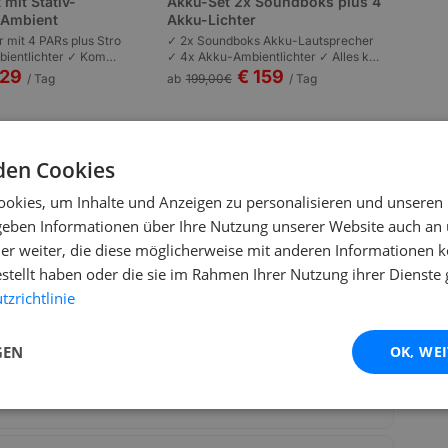
 mit Stativ-
Akku-Set 2x Soundboks plus 4
s Ambient
Akku-Lichter
r mit 4 PARs plus Stro
✓ 2x Soundboks Akku-Lautsprecher
ientlichter ✓ Kompl
✓ 4x Akku-Ambientlichter ✓ Alles kab
n | Plug-and-Play | P
ellos | Komplett akkubetrieben | Garte
129
€ 159
/ Tag
ab
199,00
€
/ Tag
 bis 100 Personen.
nfeste und Outdoor bis 80 Personen.
den Cookies
okies, um Inhalte und Anzeigen zu personalisieren und unseren
 geben Informationen über Ihre Nutzung unserer Website auch an
er weiter, die diese möglicherweise mit anderen Informationen k
estellt haben oder die sie im Rahmen Ihrer Nutzung ihrer Dienst
zrichtlinie
gelkugel aufbauen?
GEN
OK, WE
cm Spiegelkugel ideal?