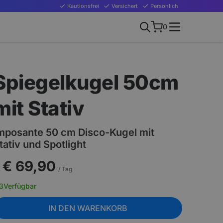
Kautionsfrei
Versichert
Persönlich
0
Spiegelkugel 50cm
mit Stativ
mposante 50 cm Disco-Kugel mit
tativ und Spotlight
€ 69,90
/ Tag
3
Verfügbar
IN DEN WARENKORB