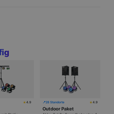
fig
★
★
4.9
📍
28 Standorte
4.9
t
Outdoor Paket