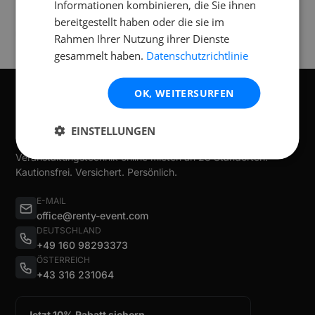
Verfügbar an folgenden
Standorten
Informationen kombinieren, die Sie ihnen
bereitgestellt haben oder die sie im
Frankfurt
Rahmen Ihrer Nutzung ihrer Dienste
gesammelt haben.
Datenschutzrichtlinie
OK, WEITERSURFEN
EINSTELLUNGEN
Veranstaltungstechnik online mieten an 28 Standorten.
Kautionsfrei. Versichert. Persönlich.
E-MAIL
office@renty-event.com
DEUTSCHLAND
+49 160 98293373
ÖSTERREICH
+43 316 231064
Jetzt 10% Rabatt sichern