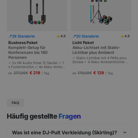
★
★
📍
28 Standorte
📍
20 Standorte
4.9
4.9
Business Paket
Licht Paket
Komplett-Setup für
Akku-Lichtset mit Stativ-
Konferenzen bis 160
Lichtbar plus Ambient
Personen
✓ Stativ-Lichtbar mit 4 PARs plus
Strobe ✓ 4 Akku-Ambientlichter ✓
✓ 2x HK Audio Polar 12 Säulen ✓ 1
Komplett akkubetrieben | Plug-and
x Funkmikrofon ✓ 4x Akku-Ambie
-Play | Partys und Events bis 100 P
ntlichter | Komplettes Setup für Ta
€ 219
€ 129
277,00
€
179,00
€
ab
/ Tag
ab
/ Tag
ersonen.
gungen und Pressekonferenzen |
Schneller Aufbau.
FAQ
Häufig gestellte
Fragen
Was ist eine DJ-Pult Verkleidung (Skirting)?