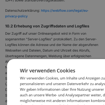
(DPF) sowie Standardvertragsklauseln.
Datenschutzerklärung:
https://webflow.com/legal/eu-
privacy-policy
10.2 Erhebung von Zugriffsdaten und Logfiles
Der Zugriff auf unser Onlineangebot wird in Form von
sogenannten "Server-Logfiles" protokolliert. Zu den Server-
Logfiles können die Adresse und der Name der abgerufenen
Webseiten und Dateien, Datum und Uhrzeit des Abrufs,
übertragene Datenmengen, Meldung über erfolgreichen
Abruf, Browsertyp nebst Version, das Betriebssystem des
Nutzers, Referrer-URL und im Regelfall IP-Adressen und der
Wir verwenden Cookies
anfragende Provider gehören. Diese können zu
Wir verwenden Cookies, um Inhalte und Anzeigen zu
Sicherheitszwecken eingesetzt werden, z. B. um eine
personalisieren und unseren Datenverkehr zu analys
Überlastung der Server zu vermeiden (insbesondere bei
Wir geben Informationen über Ihre Nutzung unserer
DDoS-Attacken) und um die Auslastung der Server und ihre
auch an unsere Werbe- und Analysepartner weiter, d
Stabilität sicherzustellen. Logfile-Informationen werden für
möglicherweise mit anderen Informationen kombini
die Dauer von maximal 30 Tagen gespeichert und danach