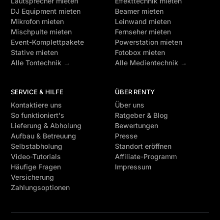
Lautsprecher mieten
Effekttechnik mieten
DJ Equipment mieten
Beamer mieten
Mikrofon mieten
Leinwand mieten
Mischpulte mieten
Fernseher mieten
Event-Komplettpakete
Powerstation mieten
Stative mieten
Fotobox mieten
Alle Tontechnik →
Alle Medientechnik →
SERVICE & HILFE
ÜBER RENTY
Kontaktiere uns
Über uns
So funktioniert's
Ratgeber & Blog
Lieferung & Abholung
Bewertungen
Aufbau & Betreuung
Presse
Selbstabholung
Standort eröffnen
Video-Tutorials
Affiliate-Programm
Häufige Fragen
Impressum
Versicherung
Zahlungsoptionen