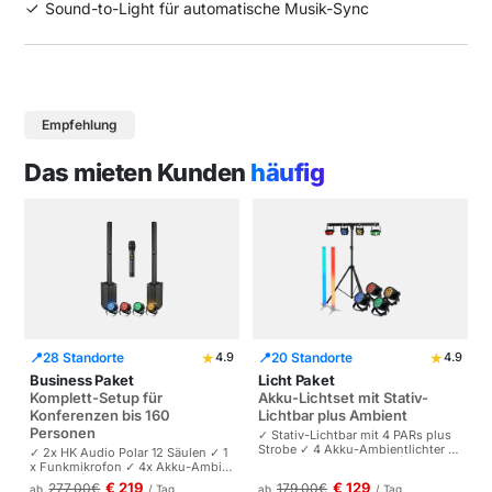
Sound-to-Light für automatische Musik-Sync
Empfehlung
Das mieten Kunden
häufig
★
★
📍
28 Standorte
📍
20 Standorte
4.9
4.9
Business Paket
Licht Paket
Komplett-Setup für
Akku-Lichtset mit Stativ-
Konferenzen bis 160
Lichtbar plus Ambient
Personen
✓ Stativ-Lichtbar mit 4 PARs plus
Strobe ✓ 4 Akku-Ambientlichter ✓
✓ 2x HK Audio Polar 12 Säulen ✓ 1
Komplett akkubetrieben | Plug-and
x Funkmikrofon ✓ 4x Akku-Ambie
-Play | Partys und Events bis 100 P
ntlichter | Komplettes Setup für Ta
€ 219
€ 129
277,00
€
179,00
€
ab
/ Tag
ab
/ Tag
ersonen.