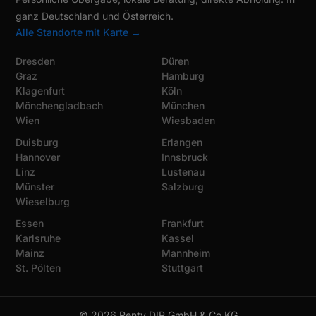
ganz Deutschland und Österreich.
Alle Standorte mit Karte →
Dresden
Düren
Graz
Hamburg
Klagenfurt
Köln
Mönchengladbach
München
Wien
Wiesbaden
Duisburg
Erlangen
Hannover
Innsbruck
Linz
Lustenau
Münster
Salzburg
Wieselburg
Essen
Frankfurt
Karlsruhe
Kassel
Mainz
Mannheim
St. Pölten
Stuttgart
© 2026 Renty DIP GmbH & Co KG