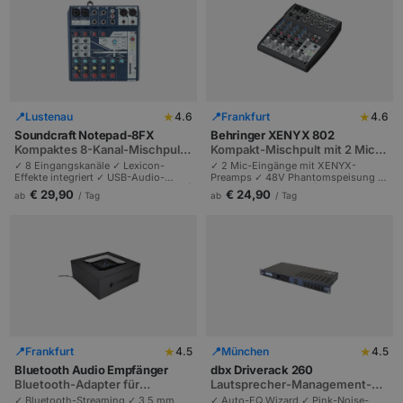
★
★
📍
Lustenau
4.6
📍
Frankfurt
4.6
Soundcraft Notepad-8FX
Behringer XENYX 802
Kompaktes 8-Kanal-Mischpult
Kompakt-Mischpult mit 2 Mic-
mit Lexicon-FX und USB
Eingängen
✓ 8 Eingangskanäle ✓ Lexicon-
✓ 2 Mic-Eingänge mit XENYX-
Effekte integriert ✓ USB-Audio-
Preamps ✓ 48V Phantomspeisung ✓
Interface | Soundcraft-Klangqualität |
3-Band-EQ pro Kanal | Klein und
€ 29,90
€ 24,90
ab
/ Tag
ab
/ Tag
Bühnen, Sprecher und Podcasts.
vielseitig | Ideal für Solokünstler und
Podcaster.
★
★
📍
Frankfurt
4.5
📍
München
4.5
Bluetooth Audio Empfänger
dbx Driverack 260
Bluetooth-Adapter für
Lautsprecher-Management-
klassische Audio-Anlagen
System mit Auto-EQ Wizard
✓ Bluetooth-Streaming ✓ 3,5 mm
✓ Auto-EQ Wizard ✓ Pink-Noise-