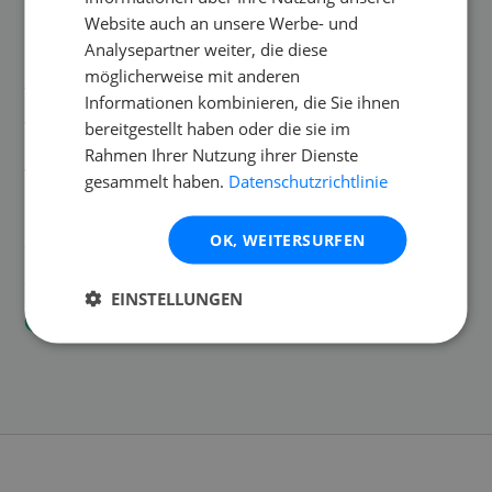
Website auch an unsere Werbe- und
Mischpult mieten in
deiner Nähe
Analysepartner weiter, die diese
Bei Renty findest du Audio Mischpulte für jede Art von
möglicherweise mit anderen
Veranstaltung. Analoge Mischpulte mit 8 Kanälen stehen an
Informationen kombinieren, die Sie ihnen
allen Standorten zur Verfügung. Digitalmischpulte und DJ
bereitgestellt haben oder die sie im
Mixer an ausgewählten Standorten. Vom kompakten Mixer
Rahmen Ihrer Nutzung ihrer Dienste
für die Hochzeitsrede bis zur digitalen Konsole für komplette
gesammelt haben.
Datenschutzrichtlinie
Band-Setups. Alles kautionsfrei, versichert und mit Zubehör.
OK, WEITERSURFEN
Analoge und digitale Mischpulte
DJ Mixer von Pioneer
EINSTELLUNGEN
Miete ab 29,90€/Tag