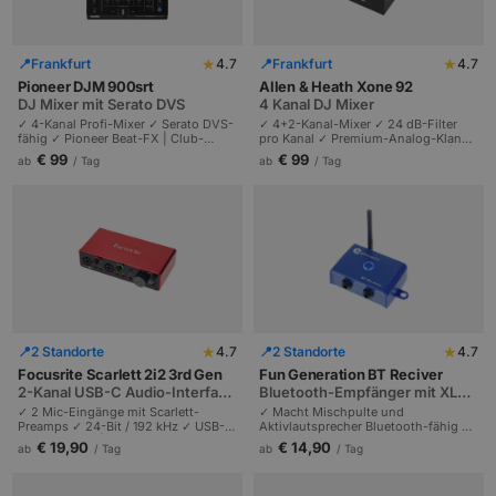
★
★
📍
Frankfurt
4.7
📍
Frankfurt
4.7
Pioneer DJM 900srt
Allen & Heath Xone 92
DJ Mixer mit Serato DVS
4 Kanal DJ Mixer
✓ 4-Kanal Profi-Mixer ✓ Serato DVS-
✓ 4+2-Kanal-Mixer ✓ 24 dB-Filter
fähig ✓ Pioneer Beat-FX | Club-
pro Kanal ✓ Premium-Analog-Klang |
Standard für Open-Format-DJs |
Standard für Techno und House |
€ 99
€ 99
ab
/ Tag
ab
/ Tag
Battle-DVS-Setups.
Underground-Clubs und Profi-DJs.
★
★
📍
2 Standorte
4.7
📍
2 Standorte
4.7
Focusrite Scarlett 2i2 3rd Gen
Fun Generation BT Reciver
2-Kanal USB-C Audio-Interface
Bluetooth-Empfänger mit XLR-
mit Studio-Qualität
Ausgang
✓ 2 Mic-Eingänge mit Scarlett-
✓ Macht Mischpulte und
Preamps ✓ 24-Bit / 192 kHz ✓ USB-C
Aktivlautsprecher Bluetooth-fähig ✓
bus-powered | Studio-Qualität für
Stereo-XLR-Ausgang ✓ Profi-
€ 19,90
€ 14,90
ab
/ Tag
ab
/ Tag
Podcasts und Aufnahmen | Plug-
Anschlüsse | Plug-and-Play | Mobile
and-Play Mac und Windows.
Audio-Lösung.