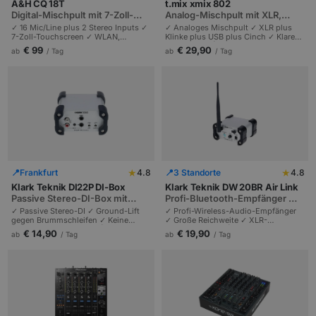
A&H CQ 18T
t.mix xmix 802
Digital-Mischpult mit 7-Zoll-
Analog-Mischpult mit XLR,
Touchscreen
Klinke, USB und Cinch
✓ 16 Mic/Line plus 2 Stereo Inputs ✓
✓ Analoges Mischpult ✓ XLR plus
7-Zoll-Touchscreen ✓ WLAN,
Klinke plus USB plus Cinch ✓ Klarer
Bluetooth, USB-Recording sowie SD-
Profi-Sound | Vielseitig anschließbar
€ 99
€ 29,90
ab
/ Tag
ab
/ Tag
Recording | Gain Assistant,
| Partys und Firmenfeiern bis 200
Feedback Assistant, App-Steuerung.
Personen.
★
★
📍
Frankfurt
4.8
📍
3 Standorte
4.8
Klark Teknik DI22P DI-Box
Klark Teknik DW 20BR Air Link
Passive Stereo-DI-Box mit
Profi-Bluetooth-Empfänger mit
Ground-Lift
großer Reichweite
✓ Passive Stereo-DI ✓ Ground-Lift
✓ Profi-Wireless-Audio-Empfänger
gegen Brummschleifen ✓ Keine
✓ Große Reichweite ✓ XLR-
Stromversorgung nötig | Profi-
Stereoausgänge | Studio-
€ 14,90
€ 19,90
ab
/ Tag
ab
/ Tag
Standard | Laptop, Tablet und
Klangqualität | Konferenzen und
Instrumente.
Bühnen bis 500 Personen.