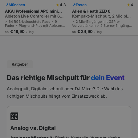
★
★
📍
München
4.3
📍
Essen
4
AKAI Professional APC mini
Allen & Heath ZED 6
MK2
Ableton Live Controller mit 64
Kompakt-Mischpult, 2 Mic plus
RGB-Pads
2 Stereo-Kanäle
✓ 64 RGB-beleuchtete Pads ✓ 9
✓ 2 Mic-Eingänge mit GSPre-
Fader ✓ Plug-and-Play mit Ableton
Vorverstärkern ✓ 2 Stereo-Eingänge
Live | Per USB betrieben | Ideal für
✓ 48V Phantomspeisung | Hi-Z für
€ 19,90
€ 24,90
ab
/ Tag
ab
/ Tag
mobile DJ-Sets und Producer-
Gitarre direkt am Pult | Internes
Setups.
Netzteil, robustes Metallgehäuse.
Ratgeber
Das richtige Mischpult für
dein Event
Analogpult, Digitalmischpult oder DJ Mixer? Die Wahl des
richtigen Mischpults hängt vom Einsatzzweck ab.
🎛️
Analog vs. Digital
Analoges Mischpult:
Direkte Kontrolle über physische