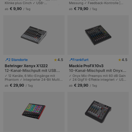
Klinke plus Cinch ✓ USB-
Messung ✓ Feedback-Kontrolle |
Stromversorgung | Plug-and-Play |
Profi-PA-Steuerung | Konzerte und
€ 9,90
€ 79,90
ab
/ Tag
ab
/ Tag
Mobile Setups und Bestandsanlagen.
Festinstallationen.
★
★
📍
2 Standorte
4.5
📍
Frankfurt
4.5
Behringer Xenyx X1222
Mackie ProFX10v3
12-Kanal-Mischpult mit USB
10-Kanal-Mischpult mit Onyx-
und Effekten
Preamps und 24 Effekten
✓ 12 Kanäle, 6 Mic-Eingänge mit
✓ Onyx Mic-Preamps mit 60 dB Gain
Phantom ✓ Integrierter 24-Bit Multi-
✓ 24 GigFX-Effekte integriert ✓ USB-
FX-Prozessor ✓ USB-Audio-
Audio-Interface | Studio-Klang |
€ 29,90
€ 29,90
ab
/ Tag
ab
/ Tag
Interface | 4 Kompressoren, 7-Band-
Hochzeiten und Live-Streams bis 100
Master-EQ, Feedback-Detection.
Personen.