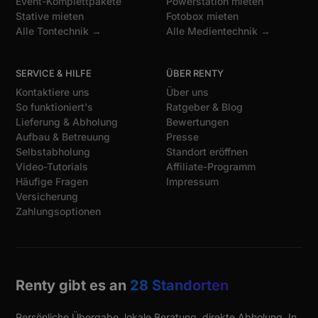
Event-Komplettpakete
Powerstation mieten
Stative mieten
Fotobox mieten
Alle Tontechnik →
Alle Medientechnik →
SERVICE & HILFE
ÜBER RENTY
Kontaktiere uns
Über uns
So funktioniert's
Ratgeber & Blog
Lieferung & Abholung
Bewertungen
Aufbau & Betreuung
Presse
Selbstabholung
Standort eröffnen
Video-Tutorials
Affiliate-Programm
Häufige Fragen
Impressum
Versicherung
Zahlungsoptionen
Renty gibt es an
28 Standorten
Persönliche Übergabe, lokale Beratung, direkte Abholung. In