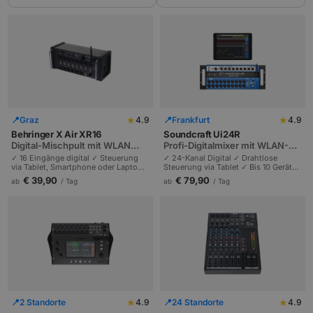
★
★
📍
Graz
4.9
📍
Frankfurt
4.9
Behringer X Air XR16
Soundcraft Ui24R
Digital-Mischpult mit WLAN
Profi-Digitalmixer mit WLAN-
und App-Steuerung
Steuerung, 24 Kanäle
✓ 16 Eingänge digital ✓ Steuerung
✓ 24-Kanal Digital ✓ Drahtlose
via Tablet, Smartphone oder Laptop
Steuerung via Tablet ✓ Bis 10 Geräte
✓ Integriertes WLAN | Profi-Effekte |
gleichzeitig | Profi-Live-Mixer |
€ 39,90
€ 79,90
ab
/ Tag
ab
/ Tag
Mehrspur-Recording über USB.
Bands und Konzerte bis 500
Personen.
★
★
📍
2 Standorte
4.9
📍
24 Standorte
4.9