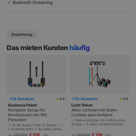
Bluetooth Streaming
Empfehlung
Das mieten Kunden
häufig
★
★
📍
28 Standorte
📍
20 Standorte
4.9
4.9
Business Paket
Licht Paket
Komplett-Setup für
Akku-Lichtset mit Stativ-
Konferenzen bis 160
Lichtbar plus Ambient
Personen
✓ Stativ-Lichtbar mit 4 PARs plus
Strobe ✓ 4 Akku-Ambientlichter ✓
✓ 2x HK Audio Polar 12 Säulen ✓ 1
Komplett akkubetrieben | Plug-and
x Funkmikrofon ✓ 4x Akku-Ambie
-Play | Partys und Events bis 100 P
ntlichter | Komplettes Setup für Ta
€ 219
€ 129
277,00
€
179,00
€
ab
/ Tag
ab
/ Tag
ersonen.