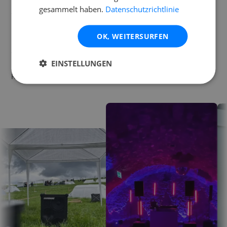
gesammelt haben.
Datenschutzrichtlinie
Vom Wohnzimmer-Rave bis zur Firmenfeier mit hunderten
Personen: Unsere Technik war schon überall dabei. Die
OK, WEITERSURFEN
Fotobox als Eisbrecher bei der Hochzeit, die Soundboks für
die Outdoor-Gartenparty oder das Präsentationspaket für
EINSTELLUNGEN
Business-Seminare. Schau dir an, wie andere Gastgeber ihre
Räume mit Renty transformiert haben.