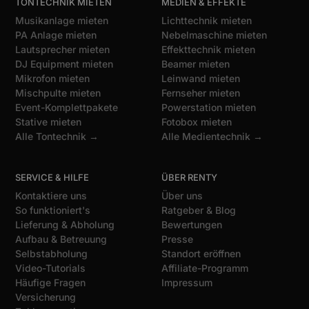
TONTECHNIK MIETEN
MEDIEN & EFFEKTE
Musikanlage mieten
Lichttechnik mieten
PA Anlage mieten
Nebelmaschine mieten
Lautsprecher mieten
Effekttechnik mieten
DJ Equipment mieten
Beamer mieten
Mikrofon mieten
Leinwand mieten
Mischpulte mieten
Fernseher mieten
Event-Komplettpakete
Powerstation mieten
Stative mieten
Fotobox mieten
Alle Tontechnik →
Alle Medientechnik →
SERVICE & HILFE
ÜBER RENTY
Kontaktiere uns
Über uns
So funktioniert's
Ratgeber & Blog
Lieferung & Abholung
Bewertungen
Aufbau & Betreuung
Presse
Selbstabholung
Standort eröffnen
Video-Tutorials
Affiliate-Programm
Häufige Fragen
Impressum
Versicherung