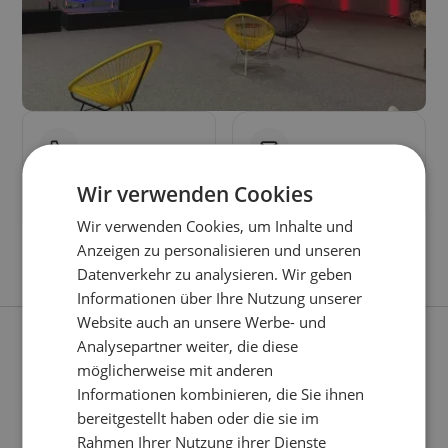
Ruf uns an
Kontaktiere uns
Wir verwenden Cookies
Mo - So 8:00 - 22:00
Sende uns eine Mail
Wir verwenden Cookies, um Inhalte und
Anzeigen zu personalisieren und unseren
Datenverkehr zu analysieren. Wir geben
Informationen über Ihre Nutzung unserer
Website auch an unsere Werbe- und
Analysepartner weiter, die diese
möglicherweise mit anderen
Informationen kombinieren, die Sie ihnen
Echte Momente
bereitgestellt haben oder die sie im
Events mit
Renty
Rahmen Ihrer Nutzung ihrer Dienste