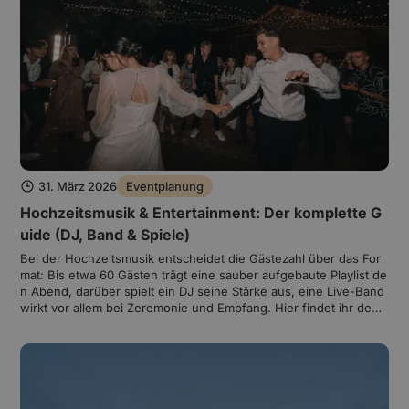
= 0,901).
31. März 2026
Eventplanung
Hochzeitsmusik & Entertainment: Der komplette G
uide (DJ, Band & Spiele)
Bei der Hochzeitsmusik entscheidet die Gästezahl über das For
mat: Bis etwa 60 Gästen trägt eine sauber aufgebaute Playlist de
n Abend, darüber spielt ein DJ seine Stärke aus, eine Live-Band
wirkt vor allem bei Zeremonie und Empfang. Hier findet ihr den
Vergleich der drei Varianten, die passende Soundtechnik und Lic
httechnik je Gästezahl und die Stellen, an denen es beim Selber
machen typischerweise hakt.