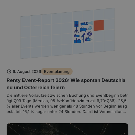
6. August 2026
Eventplanung
Renty Event-Report 2026: Wie spontan Deutschla
nd und Österreich feiern
Die mittlere Vorlaufzeit zwischen Buchung und Eventbeginn betr
ägt 7,09 Tage (Median, 95 %-Konfidenzintervall 6,70-7,86). 25,5
% aller Events werden weniger als 48 Stunden vor Beginn ausg
estattet, 16,1 % sogar unter 24 Stunden. Damit ist Veranstaltungs
technik kein langfristig geplantes Gewerk, sondern ein Kurzfrist
-Markt. Das Buchungsjahr folgt einer klaren Saison mit Juni-Spit
ze (Index 161) und Januar-Tief (Index 43), und dieses Muster de
ckt sich mit dem unabhängig erhobenen Google-Suchvolumen (r