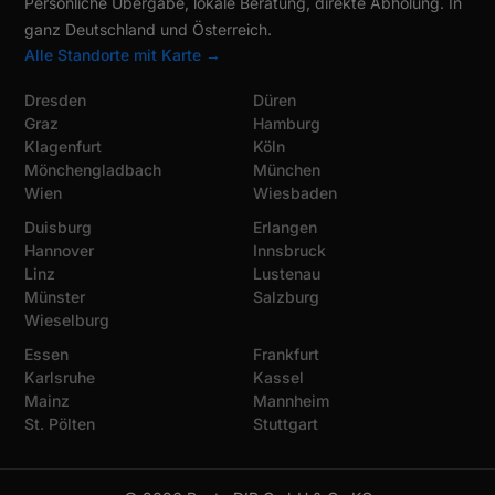
Persönliche Übergabe, lokale Beratung, direkte Abholung. In
ganz Deutschland und Österreich.
Alle Standorte mit Karte →
Dresden
Düren
Graz
Hamburg
Klagenfurt
Köln
Mönchengladbach
München
Wien
Wiesbaden
Duisburg
Erlangen
Hannover
Innsbruck
Linz
Lustenau
Münster
Salzburg
Wieselburg
Essen
Frankfurt
Karlsruhe
Kassel
Mainz
Mannheim
St. Pölten
Stuttgart