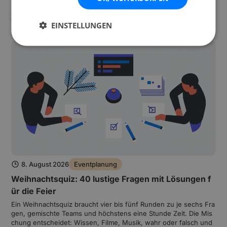
lden den größten Block, danach folgen Foto und Video, Kleidun
g, Deko und Musik. Am häufigsten fehlen Trinkgelder, Übernach
tungen und die Technik. Hier findest du alle Kostenpositionen, e
EINSTELLUNGEN
inen Beispielplan für 80 Gäste und acht Spartipps, die wirklich fu
nktionieren.
8. August 2026
Eventplanung
Weihnachtsquiz: 40 lustige Fragen mit Lösungen f
ür die Feier
Ein Weihnachtsquiz braucht vier bis fünf Runden zu je sechs Fra
gen, gemischte Teams und höchstens eine Stunde Zeit. Die Mis
chung entscheidet: Wissen, Filme, Musik, wahr oder falsch und