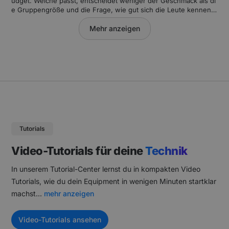
udget. Welche passt, entscheidet weniger der Geschmack als di
e Gruppengröße und die Frage, wie gut sich die Leute kennen.
Die fünfzehn Konzepte hier stehen mit Gruppengröße, Aufwan
d, Ort und passender Unternehmenskultur da.
Mehr anzeigen
Tutorials
Video-Tutorials für deine
Technik
In unserem Tutorial-Center lernst du in kompakten Video
Tutorials, wie du dein Equipment in wenigen Minuten startklar
machst.
..
mehr anzeigen
Video-Tutorials ansehen