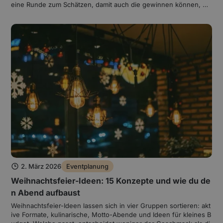
eine Runde zum Schätzen, damit auch die gewinnen können, di
e nichts auswendig gelernt haben. Unten stehen 40 Fragen mit
Lösungen, sortiert nach Runden und direkt einsetzbar.
2. März 2026
Eventplanung
Weihnachtsfeier-Ideen: 15 Konzepte und wie du de
n Abend aufbaust
Weihnachtsfeier-Ideen lassen sich in vier Gruppen sortieren: akt
ive Formate, kulinarische, Motto-Abende und Ideen für kleines B