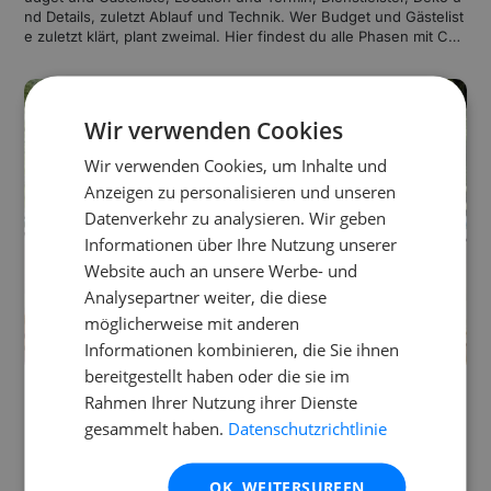
nd Details, zuletzt Ablauf und Technik. Wer Budget und Gästelist
e zuletzt klärt, plant zweimal. Hier findest du alle Phasen mit Che
ckliste, Zeitplan und Kostenrahmen.
Wir verwenden Cookies
Wir verwenden Cookies, um Inhalte und
Anzeigen zu personalisieren und unseren
Datenverkehr zu analysieren. Wir geben
Informationen über Ihre Nutzung unserer
Website auch an unsere Werbe- und
Analysepartner weiter, die diese
möglicherweise mit anderen
Informationen kombinieren, die Sie ihnen
bereitgestellt haben oder die sie im
17. Februar 2026
Eventplanung
Rahmen Ihrer Nutzung ihrer Dienste
Hochzeitsbudget planen: Der detaillierte Kosten-G
gesammelt haben.
Datenschutzrichtlinie
uide
Ein Hochzeitsbudget teilt sich grob auf: Location und Catering bi
OK, WEITERSURFEN