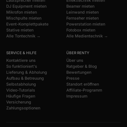
Lautsprecher mieten
Effekttechnik mieten
DJ Equipment mieten
Beamer mieten
Mikrofon mieten
Leinwand mieten
Mischpulte mieten
Fernseher mieten
Event-Komplettpakete
Powerstation mieten
Stative mieten
Fotobox mieten
Alle Tontechnik →
Alle Medientechnik →
SERVICE & HILFE
ÜBER RENTY
Kontaktiere uns
Über uns
So funktioniert's
Ratgeber & Blog
Lieferung & Abholung
Bewertungen
Aufbau & Betreuung
Presse
Selbstabholung
Standort eröffnen
Video-Tutorials
Affiliate-Programm
Häufige Fragen
Impressum
Versicherung
Zahlungsoptionen