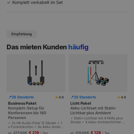
Komplett verkabelt im Set
Empfehlung
Das mieten Kunden
häufig
★
★
📍
28 Standorte
📍
20 Standorte
4.9
4.9
Business Paket
Licht Paket
Komplett-Setup für
Akku-Lichtset mit Stativ-
Konferenzen bis 160
Lichtbar plus Ambient
Personen
✓ Stativ-Lichtbar mit 4 PARs plus
Strobe ✓ 4 Akku-Ambientlichter ✓
✓ 2x HK Audio Polar 12 Säulen ✓ 1
Komplett akkubetrieben | Plug-and
x Funkmikrofon ✓ 4x Akku-Ambie
-Play | Partys und Events bis 100 P
ntlichter | Komplettes Setup für Ta
€ 219
€ 129
277,00
€
179,00
€
ab
/ Tag
ab
/ Tag
ersonen.