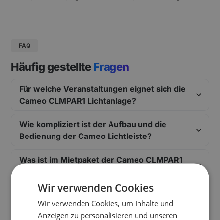
gungen und Pressekonferenzen |
Schneller Aufbau.
FAQ
Häufig gestellte
Fragen
Für welche Veranstaltungen eignet sich die
Cameo CLMPAR1 Lichtanlage?
Wie kompliziert ist der Aufbau und die
Bedienung der Cameo Lichtleiste?
Was ist im Mietpaket der Cameo CLMPAR1
alles enthalten?
Wir verwenden Cookies
Wie funktioniert die Musiksteuerung der
Wir verwenden Cookies, um Inhalte und
LED Bar?
Anzeigen zu personalisieren und unseren