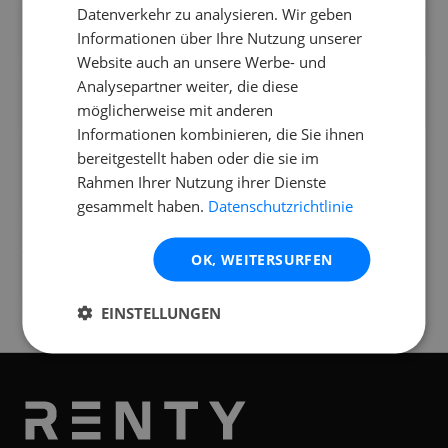
Datenverkehr zu analysieren. Wir geben
Passt die Cameo CLMPAR1 in ein normales
Informationen über Ihre Nutzung unserer
Auto?
Website auch an unsere Werbe- und
Analysepartner weiter, die diese
Kann ich die Lichtanlage auch liefern und
möglicherweise mit anderen
aufbauen lassen?
Informationen kombinieren, die Sie ihnen
bereitgestellt haben oder die sie im
Rahmen Ihrer Nutzung ihrer Dienste
gesammelt haben.
Datenschutzrichtlinie
Standorte
Verfügbar an folgenden
Standorten
OK, WEITERSURFEN
Münster
EINSTELLUNGEN