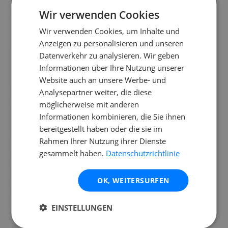
Wie wird er mit Strom versorgt?
Wir verwenden Cookies
Wir verwenden Cookies, um Inhalte und
Was ist im Mietumfang enthalten?
Anzeigen zu personalisieren und unseren
Datenverkehr zu analysieren. Wir geben
Informationen über Ihre Nutzung unserer
Website auch an unsere Werbe- und
Standorte
Analysepartner weiter, die diese
möglicherweise mit anderen
Verfügbar an folgenden
Standorten
Informationen kombinieren, die Sie ihnen
bereitgestellt haben oder die sie im
Frankfurt
Graz
Wien
Salzburg
Wiesbaden
Rahmen Ihrer Nutzung ihrer Dienste
gesammelt haben.
Datenschutzrichtlinie
Stuttgart
Düren
Erlangen
Essen
Hamburg
Hannover
Innsbruck
Karlsruhe
Kassel
OK, WEITERSURFEN
Klagenfurt
Köln
Linz
Lustenau
Mainz
EINSTELLUNGEN
Mannheim
Duisburg
Mönchengladbach