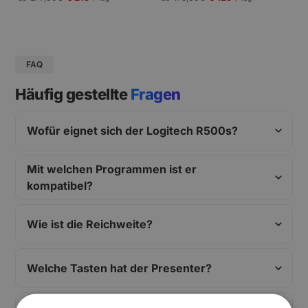
gungen und Pressekonferenzen |
Schneller Aufbau.
FAQ
Häufig gestellte
Fragen
Wofür eignet sich der Logitech R500s?
Mit welchen Programmen ist er
kompatibel?
Wie ist die Reichweite?
Welche Tasten hat der Presenter?