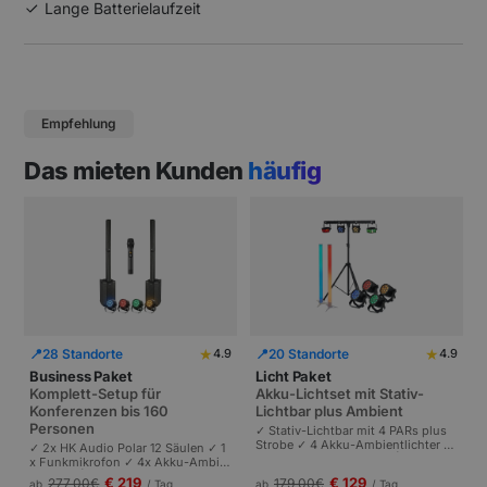
Lange Batterielaufzeit
Empfehlung
Das mieten Kunden
häufig
★
★
📍
28 Standorte
📍
20 Standorte
4.9
4.9
Business Paket
Licht Paket
Komplett-Setup für
Akku-Lichtset mit Stativ-
Konferenzen bis 160
Lichtbar plus Ambient
Personen
✓ Stativ-Lichtbar mit 4 PARs plus
Strobe ✓ 4 Akku-Ambientlichter ✓
✓ 2x HK Audio Polar 12 Säulen ✓ 1
Komplett akkubetrieben | Plug-and
x Funkmikrofon ✓ 4x Akku-Ambie
-Play | Partys und Events bis 100 P
ntlichter | Komplettes Setup für Ta
€ 219
€ 129
277,00
€
179,00
€
ab
/ Tag
ab
/ Tag
ersonen.