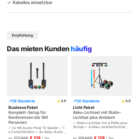
Kabellos einsetzbar
Empfehlung
Das mieten Kunden
häufig
★
★
📍
28 Standorte
📍
20 Standorte
4.9
4.9
Business Paket
Licht Paket
Komplett-Setup für
Akku-Lichtset mit Stativ-
Konferenzen bis 160
Lichtbar plus Ambient
Personen
✓ Stativ-Lichtbar mit 4 PARs plus
Strobe ✓ 4 Akku-Ambientlichter ✓
✓ 2x HK Audio Polar 12 Säulen ✓ 1
Komplett akkubetrieben | Plug-and
x Funkmikrofon ✓ 4x Akku-Ambie
-Play | Partys und Events bis 100 P
ntlichter | Komplettes Setup für Ta
€ 219
€ 129
277,00
€
179,00
€
ab
/ Tag
ab
/ Tag
ersonen.