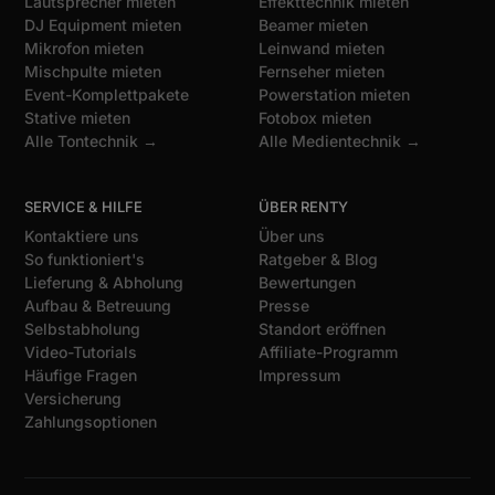
Lautsprecher mieten
Effekttechnik mieten
DJ Equipment mieten
Beamer mieten
Mikrofon mieten
Leinwand mieten
Mischpulte mieten
Fernseher mieten
Event-Komplettpakete
Powerstation mieten
Stative mieten
Fotobox mieten
Alle Tontechnik →
Alle Medientechnik →
SERVICE & HILFE
ÜBER RENTY
Kontaktiere uns
Über uns
So funktioniert's
Ratgeber & Blog
Lieferung & Abholung
Bewertungen
Aufbau & Betreuung
Presse
Selbstabholung
Standort eröffnen
Video-Tutorials
Affiliate-Programm
Häufige Fragen
Impressum
Versicherung
Zahlungsoptionen