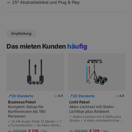
25° Abstrahlwinkel und Plug & Play
Empfehlung
Das mieten Kunden
häufig
★
★
📍
28 Standorte
📍
20 Standorte
4.9
4.9
Business Paket
Licht Paket
Komplett-Setup für
Akku-Lichtset mit Stativ-
Konferenzen bis 160
Lichtbar plus Ambient
Personen
✓ Stativ-Lichtbar mit 4 PARs plus
Strobe ✓ 4 Akku-Ambientlichter ✓
✓ 2x HK Audio Polar 12 Säulen ✓ 1
Komplett akkubetrieben | Plug-and
x Funkmikrofon ✓ 4x Akku-Ambie
-Play | Partys und Events bis 100 P
ntlichter | Komplettes Setup für Ta
€ 219
€ 129
277,00
€
179,00
€
ab
/ Tag
ab
/ Tag
ersonen.