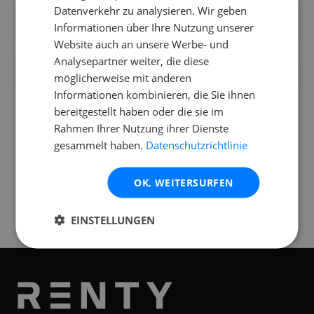
Datenverkehr zu analysieren. Wir geben
Was kostet der ADJ Mega TriPar Profile
Informationen über Ihre Nutzung unserer
Plus im Set?
Website auch an unsere Werbe- und
Analysepartner weiter, die diese
Mit welchen Kabeln kommt der ADJ Mega
möglicherweise mit anderen
TriPar Profile Plus?
Informationen kombinieren, die Sie ihnen
bereitgestellt haben oder die sie im
Rahmen Ihrer Nutzung ihrer Dienste
gesammelt haben.
Datenschutzrichtlinie
Standorte
Verfügbar an folgenden
Standorten
OK, WEITERSURFEN
Graz
EINSTELLUNGEN