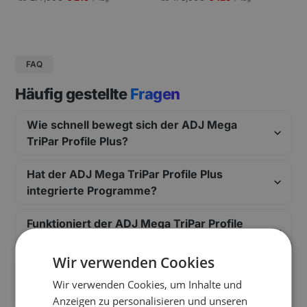
gungen und Pressekonferenzen |
Schneller Aufbau.
FAQ
Häufig gestellte
Fragen
Wie schnell bewegt sich der ADJ Mega
TriPar Profile Plus?
Hat der ADJ Mega TriPar Profile Plus
integrierte Programme?
Funktioniert der ADJ Mega TriPar Profile
Plus ohne Steuerpult?
Wir verwenden Cookies
Brauche ich DMX-Kenntnisse für den ADJ
Wir verwenden Cookies, um Inhalte und
Mega TriPar Profile Plus?
Anzeigen zu personalisieren und unseren