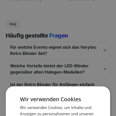
gungen und Pressekonferenzen |
Schneller Aufbau.
FAQ
Häufig gestellte
Fragen
Für welche Events eignet sich das Varytec
Retro Blinder Set?
Welche Vorteile bietet der LED-Blinder
gegenüber alten Halogen-Modellen?
Ist der Retro Blinder für Anfänger einfach
zu bedienen?
Wir verwenden Cookies
Welche Kabel und Anschlüsse benötige ich
Wir verwenden Cookies, um Inhalte und
für das Blinder-Set?
Anzeigen zu personalisieren und unseren