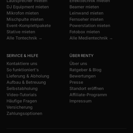
Lautsprecher mieten
Effekttechnik mieten
DJ Equipment mieten
Beamer mieten
Mikrofon mieten
Leinwand mieten
Mischpulte mieten
Fernseher mieten
Event-Komplettpakete
Powerstation mieten
Stative mieten
Fotobox mieten
Alle Tontechnik →
Alle Medientechnik →
SERVICE & HILFE
ÜBER RENTY
Kontaktiere uns
Über uns
So funktioniert's
Ratgeber & Blog
Lieferung & Abholung
Bewertungen
Aufbau & Betreuung
Presse
Selbstabholung
Standort eröffnen
Video-Tutorials
Affiliate-Programm
Häufige Fragen
Impressum
Versicherung
Zahlungsoptionen