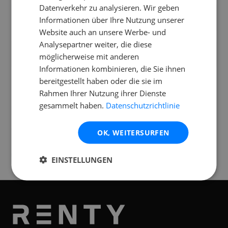
Datenverkehr zu analysieren. Wir geben
Wie viele Blinder kann ich miteinander
Informationen über Ihre Nutzung unserer
verbinden (Daisy-Chain)?
Website auch an unsere Werbe- und
Analysepartner weiter, die diese
Passt das komplette 4er-Set in einen
möglicherweise mit anderen
normalen PKW?
Informationen kombinieren, die Sie ihnen
bereitgestellt haben oder die sie im
Rahmen Ihrer Nutzung ihrer Dienste
gesammelt haben.
Datenschutzrichtlinie
Standorte
Verfügbar an folgenden
Standorten
OK, WEITERSURFEN
Münster
EINSTELLUNGEN