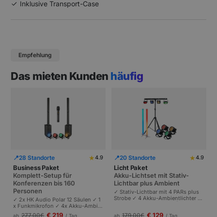
Inklusive Transport-Case
Empfehlung
Das mieten Kunden
häufig
★
★
📍
28 Standorte
📍
20 Standorte
4.9
4.9
Business Paket
Licht Paket
Komplett-Setup für
Akku-Lichtset mit Stativ-
Konferenzen bis 160
Lichtbar plus Ambient
Personen
✓ Stativ-Lichtbar mit 4 PARs plus
Strobe ✓ 4 Akku-Ambientlichter ✓
✓ 2x HK Audio Polar 12 Säulen ✓ 1
Komplett akkubetrieben | Plug-and
x Funkmikrofon ✓ 4x Akku-Ambie
-Play | Partys und Events bis 100 P
ntlichter | Komplettes Setup für Ta
€ 219
€ 129
277,00
€
179,00
€
ab
/ Tag
ab
/ Tag
ersonen.