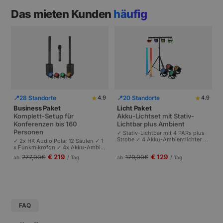
Das mieten Kunden
häufig
★
★
📍
28 Standorte
📍
20 Standorte
4.9
4.9
Business Paket
Licht Paket
Komplett-Setup für
Akku-Lichtset mit Stativ-
Konferenzen bis 160
Lichtbar plus Ambient
Personen
✓ Stativ-Lichtbar mit 4 PARs plus
Strobe ✓ 4 Akku-Ambientlichter ✓
✓ 2x HK Audio Polar 12 Säulen ✓ 1
Komplett akkubetrieben | Plug-and
x Funkmikrofon ✓ 4x Akku-Ambie
-Play | Partys und Events bis 100 P
ntlichter | Komplettes Setup für Ta
€ 219
€ 129
277,00
€
179,00
€
ab
/ Tag
ab
/ Tag
ersonen.
gungen und Pressekonferenzen |
Schneller Aufbau.
FAQ