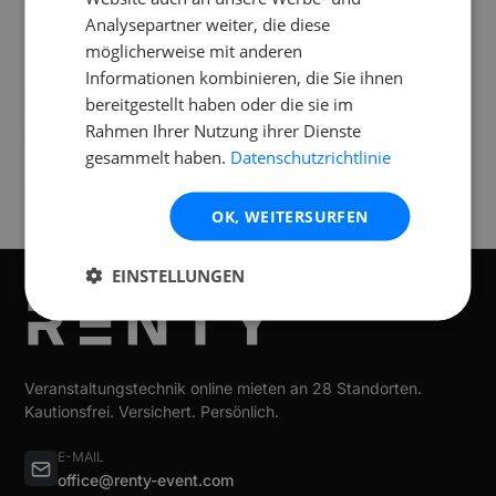
Analysepartner weiter, die diese
möglicherweise mit anderen
Informationen kombinieren, die Sie ihnen
Standorte
bereitgestellt haben oder die sie im
Rahmen Ihrer Nutzung ihrer Dienste
Verfügbar an folgenden
Standorten
gesammelt haben.
Datenschutzrichtlinie
Essen
OK, WEITERSURFEN
EINSTELLUNGEN
Veranstaltungstechnik online mieten an 28 Standorten.
Kautionsfrei. Versichert. Persönlich.
E-MAIL
office@renty-event.com