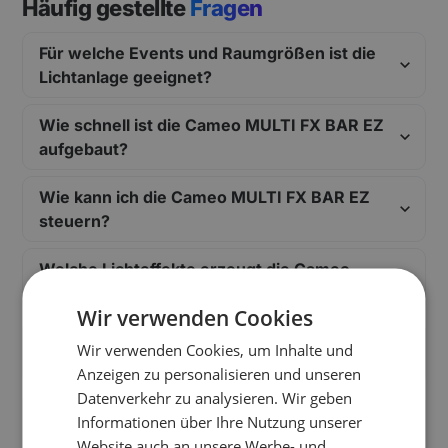
Häufig gestellte
Fragen
Für welche Events und Raumgrößen ist die
Lichtanlage geeignet?
Wie schnell ist die Cameo MULTI FX BAR EZ
aufgebaut?
Wie kann ich die Cameo MULTI FX BAR EZ
steuern?
Welche Lichteffekte erzeugt die Cameo
MULTI FX BAR EZ?
Wir verwenden Cookies
Was ist alles im Mietpaket der MULTI FX
Wir verwenden Cookies, um Inhalte und
BAR EZ enthalten?
Anzeigen zu personalisieren und unseren
Datenverkehr zu analysieren. Wir geben
Passt die Lichtanlage in ein normales Auto
Informationen über Ihre Nutzung unserer
und ist sie leicht zu transportieren?
Website auch an unsere Werbe- und