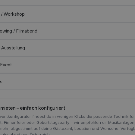
 / Workshop
iewing / Filmabend
 Ausstellung
 Event
es
mieten – einfach konfiguriert
ventkonfigurator findest du in wenigen Klicks die passende Technik für
t, Firmenfeier oder Geburtstagsparty – wir empfehlen dir Musikanlagen,
mehr, abgestimmt auf deine Gästezahl, Location und Wünsche. Verfüg
eutschland und Österreich.