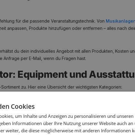
hlung für die passende Veranstaltungstechnik. Von
Musikanlage
rzeit anpassen, Produkte hinzufügen oder entfernen – alles nach d
ältst du dein individuelles Angebot mit allen Produkten, Kosten und
ne Anfrage per E-Mail, wenn du Fragen hast.
ator: Equipment und Ausstatt
Sortiment zu. Hier eine Übersicht der wichtigsten Kategorien:
den Cookies
ür die Tanzfläche – die richtige Musikanlage ist das Herzstück jed
okies, um Inhalte und Anzeigen zu personalisieren und unseren
mplettpakete für jede Gästezahl. Für DJs gibt es spezielles
DJ-Eq
 geben Informationen über Ihre Nutzung unserer Website auch an
er weiter, die diese möglicherweise mit anderen Informationen k