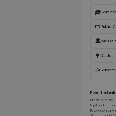
🎓
Seminar
📺
Public V
🏛️
Messe /
🌳
Outdoor
🎉
Sonstig
Eventtechnik 
Mit dem Renty E
Egal ob Hochzei
Fotoboxen und 
Standorten in D