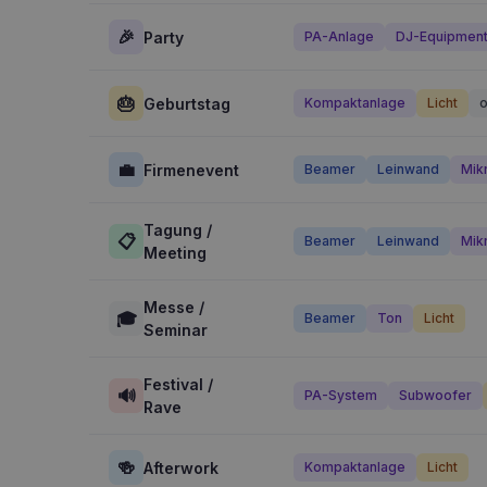
🎉
Party
PA-Anlage
DJ-Equipmen
🎂
Geburtstag
Kompaktanlage
Licht
o
💼
Firmenevent
Beamer
Leinwand
Mik
Tagung /
📋
Beamer
Leinwand
Mik
Meeting
Messe /
🎓
Beamer
Ton
Licht
Seminar
Festival /
🔊
PA-System
Subwoofer
Rave
🍻
Afterwork
Kompaktanlage
Licht