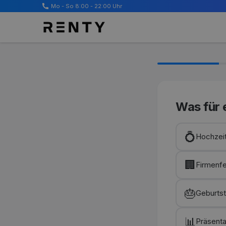
Mo - So 8:00 - 22:00 Uhr
Was für 
💍
Hochzei
🏢
Firmenfe
🎂
Geburtst
📊
Präsenta