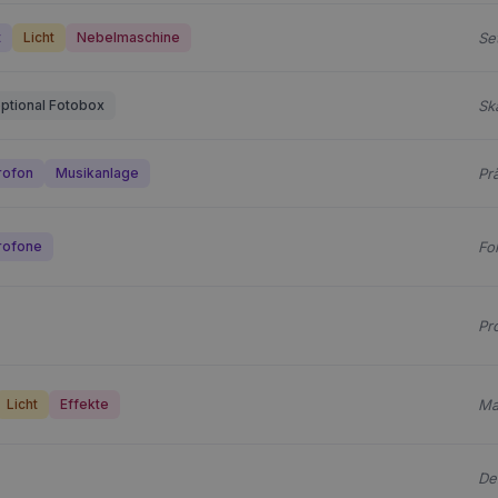
t
Licht
Nebelmaschine
Se
ptional Fotobox
Sk
rofon
Musikanlage
Pr
rofone
Fo
Pr
Licht
Effekte
Ma
De