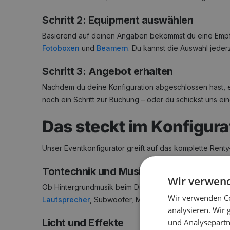
Schritt 2: Equipment auswählen
Basierend auf deinen Angaben bekommst du eine Empfe
Fotoboxen
und
Beamern
. Du kannst die Auswahl jede
Schritt 3: Angebot erhalten
Nachdem du deine Konfiguration abgeschlossen hast, erh
noch ein Schritt zur Buchung – oder du schickst uns ei
Das steckt im Konfigur
Unser Eventkonfigurator greift auf das komplette Renty-
Tontechnik und Musik
Wir verwen
Ob Hintergrundmusik beim Dinner oder voller DJ-Sound f
Wir verwenden Co
Lautsprecher
, Subwoofer, Mischpulte und komplette Ko
analysieren. Wir
Licht und Effekte
und Analysepartn