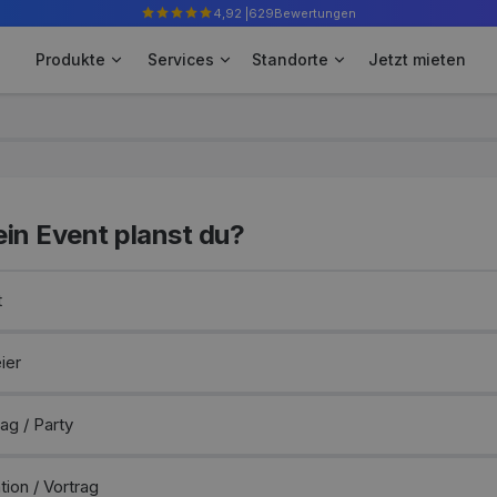
4,92 |
629
Bewertungen
Produkte
Services
Standorte
Jetzt mieten
ein Event planst du?
t
ier
ag / Party
tion / Vortrag