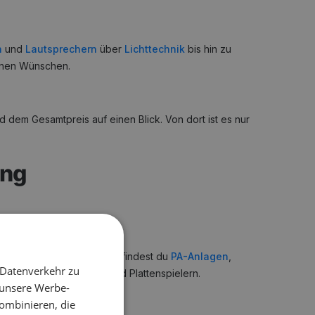
n
und
Lautsprechern
über
Lichttechnik
bis hin zu
einen Wünschen.
 dem Gesamtpreis auf einen Blick. Von dort ist es nur
ung
es Events. Im Konfigurator findest du
PA-Anlagen
,
 Datenverkehr zu
uipment
mit Controllern und Plattenspielern.
 unsere Werbe-
ombinieren, die