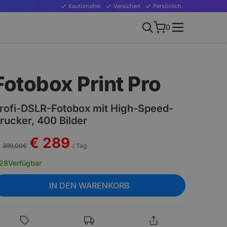
Kautionsfrei
Versichert
Persönlich
0
Fotobox Print Pro
rofi-DSLR-Fotobox mit High-Speed-
rucker, 400 Bilder
€ 289
399,00
€
/ Tag
28
Verfügbar
IN DEN WARENKORB