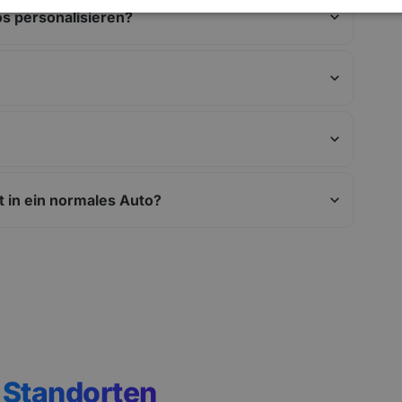
s personalisieren?
t in ein normales Auto?
n
Standorten