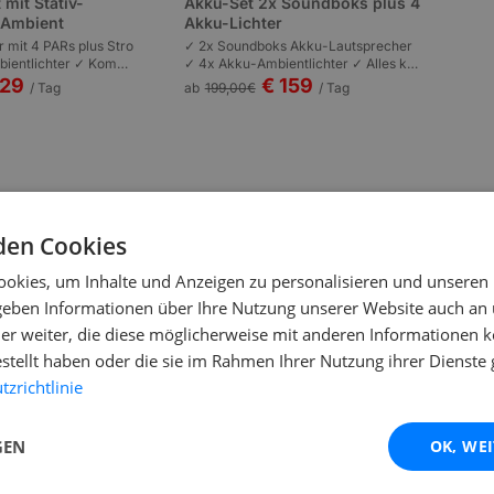
 mit Stativ-
Akku-Set 2x Soundboks plus 4
s Ambient
Akku-Lichter
r mit 4 PARs plus Stro
✓ 2x Soundboks Akku-Lautsprecher
ientlichter ✓ Kompl
✓ 4x Akku-Ambientlichter ✓ Alles kab
n | Plug-and-Play | P
ellos | Komplett akkubetrieben | Garte
129
€ 159
/ Tag
ab
199,00
€
/ Tag
 bis 100 Personen.
nfeste und Outdoor bis 80 Personen.
den Cookies
okies, um Inhalte und Anzeigen zu personalisieren und unseren
 geben Informationen über Ihre Nutzung unserer Website auch an
er weiter, die diese möglicherweise mit anderen Informationen k
estellt haben oder die sie im Rahmen Ihrer Nutzung ihrer Dienst
int Pro sofort ausdrucken?
zrichtlinie
x?
GEN
OK, WE