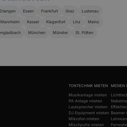
Erlangen
Essen
Frankfurt
Graz
Lustenau
Mannheim
Kassel
Klagenfurt
Linz
Mainz
ngladbach
München
Münster
St. Pölten
TONTECHNIK MIETEN
MEDIEN 
Musikanlage mieten
Lichttec
PA Anlage mieten
Nebelma
Lautsprecher mieten
Effektte
DJ Equipment mieten
Beamer 
Mikrofon mieten
Leinwan
Mischpulte mieten
Fernsehe