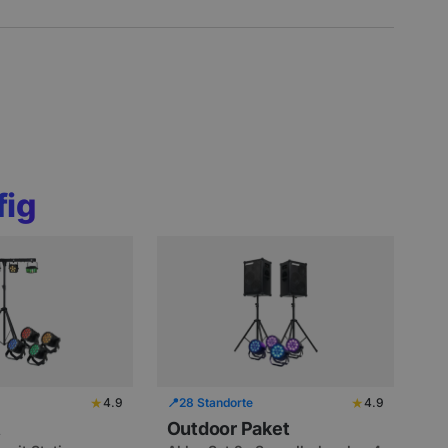
fig
★
★
4.9
📍
28 Standorte
4.9
t
Outdoor Paket