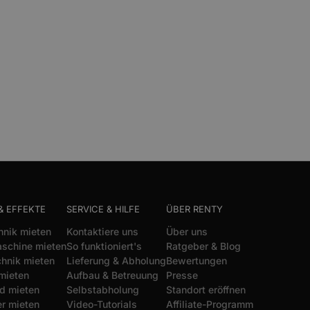
& EFFEKTE
SERVICE & HILFE
ÜBER RENTY
hnik mieten
Kontaktiere uns
Über uns
schine mieten
So funktioniert's
Ratgeber & Blog
chnik mieten
Lieferung & Abholung
Bewertungen
mieten
Aufbau & Betreuung
Presse
d mieten
Selbstabholung
Standort eröffnen
r mieten
Video-Tutorials
Affiliate-Programm