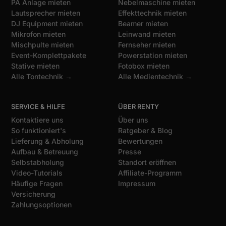
PA Anlage mieten
Nebelmaschine mieten
Lautsprecher mieten
Effekttechnik mieten
DJ Equipment mieten
Beamer mieten
Mikrofon mieten
Leinwand mieten
Mischpulte mieten
Fernseher mieten
Event-Komplettpakete
Powerstation mieten
Stative mieten
Fotobox mieten
Alle Tontechnik →
Alle Medientechnik →
SERVICE & HILFE
ÜBER RENTY
Kontaktiere uns
Über uns
So funktioniert's
Ratgeber & Blog
Lieferung & Abholung
Bewertungen
Aufbau & Betreuung
Presse
Selbstabholung
Standort eröffnen
Video-Tutorials
Affiliate-Programm
Häufige Fragen
Impressum
Versicherung
Zahlungsoptionen