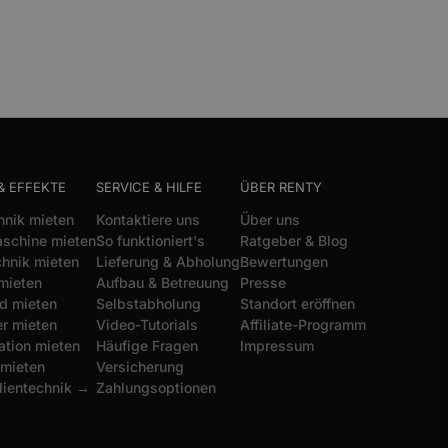
& EFFEKTE
SERVICE & HILFE
ÜBER RENTY
hnik mieten
Kontaktiere uns
Über uns
schine mieten
So funktioniert's
Ratgeber & Blog
chnik mieten
Lieferung & Abholung
Bewertungen
mieten
Aufbau & Betreuung
Presse
d mieten
Selbstabholung
Standort eröffnen
r mieten
Video-Tutorials
Affiliate-Programm
ation mieten
Häufige Fragen
Impressum
 mieten
Versicherung
dientechnik →
Zahlungsoptionen