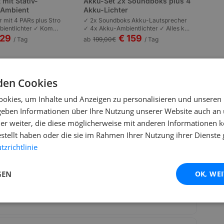
 mit Stativ-
Akku-Set 2x Soundboks plus 4
s Ambient
Akku-Lichter
r mit 4 PARs plus Stro
✓ 2x Soundboks Akku-Lautsprecher
ientlichter ✓ Kompl
✓ 4x Akku-Ambientlichter ✓ Alles kab
n | Plug-and-Play | P
ellos | Komplett akkubetrieben | Garte
129
€ 159
/ Tag
ab
199,00
€
/ Tag
 bis 100 Personen.
nfeste und Outdoor bis 80 Personen.
den Cookies
okies, um Inhalte und Anzeigen zu personalisieren und unseren
 geben Informationen über Ihre Nutzung unserer Website auch an
er weiter, die diese möglicherweise mit anderen Informationen k
estellt haben oder die sie im Rahmen Ihrer Nutzung ihrer Dienst
zrichtlinie
Rage 1000 Schneemaschine?
GEN
OK, WE
de oder Flecken?