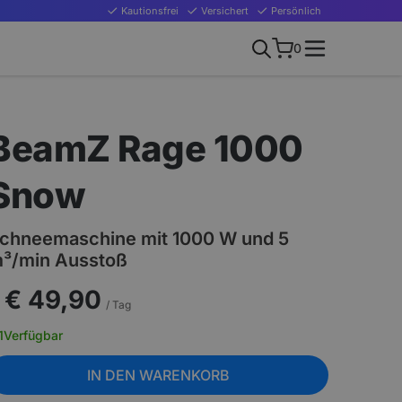
Kautionsfrei
Versichert
Persönlich
0
BeamZ Rage 1000
Snow
chneemaschine mit 1000 W und 5
³/min Ausstoß
€ 49,90
/ Tag
1
Verfügbar
IN DEN WARENKORB