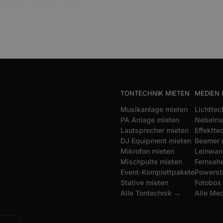
TONTECHNIK MIETEN
MEDIEN 
Musikanlage mieten
Lichttec
PA Anlage mieten
Nebelma
Lautsprecher mieten
Effektte
DJ Equipment mieten
Beamer 
Mikrofon mieten
Leinwan
Mischpulte mieten
Fernsehe
Event-Komplettpakete
Powerst
Stative mieten
Fotobox
Alle Tontechnik →
Alle Me