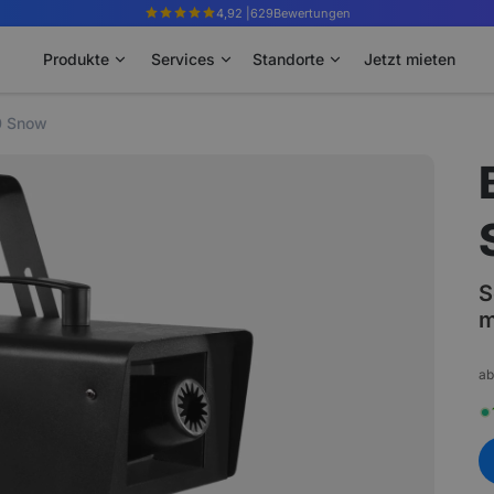
4,92 |
629
Bewertungen
Produkte
Services
Standorte
Jetzt mieten
0 Snow
S
m
ab