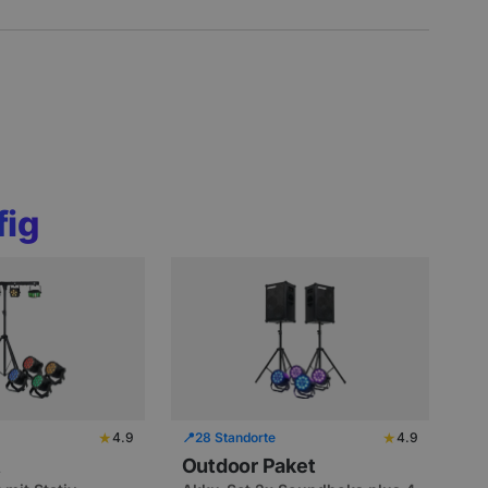
fig
★
★
4.9
📍
28 Standorte
4.9
t
Outdoor Paket