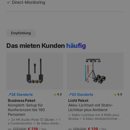
Direct-Monitoring
Empfehlung
Das mieten Kunden
häufig
★
★
📍
28 Standorte
📍
20 Standorte
4.9
4.9
Business Paket
Licht Paket
Komplett-Setup für
Akku-Lichtset mit Stativ-
Konferenzen bis 160
Lichtbar plus Ambient
Personen
✓ Stativ-Lichtbar mit 4 PARs plus
Strobe ✓ 4 Akku-Ambientlichter ✓
✓ 2x HK Audio Polar 12 Säulen ✓ 1
Komplett akkubetrieben | Plug-and
x Funkmikrofon ✓ 4x Akku-Ambie
-Play | Partys und Events bis 100 P
ntlichter | Komplettes Setup für Ta
€ 219
€ 129
277,00
€
179,00
€
ab
/ Tag
ab
/ Tag
ersonen.