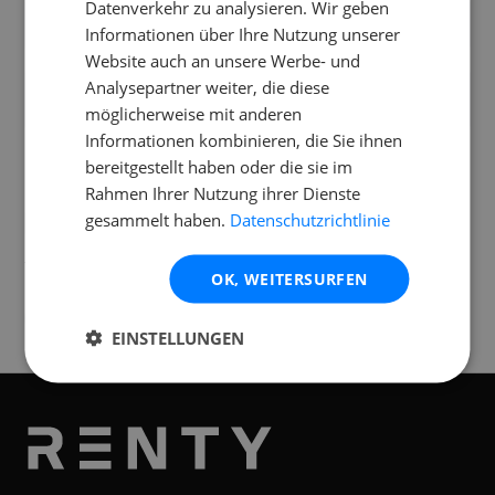
Datenverkehr zu analysieren. Wir geben
Was ist der "Air Mode" beim Scarlett 2i2?
Informationen über Ihre Nutzung unserer
Website auch an unsere Werbe- und
Welches Zubehör ist bei der Miete des
Analysepartner weiter, die diese
Scarlett 2i2 dabei?
möglicherweise mit anderen
Informationen kombinieren, die Sie ihnen
bereitgestellt haben oder die sie im
Rahmen Ihrer Nutzung ihrer Dienste
gesammelt haben.
Datenschutzrichtlinie
Standorte
Verfügbar an folgenden
Standorten
OK, WEITERSURFEN
Wieselburg
St. Pölten
EINSTELLUNGEN