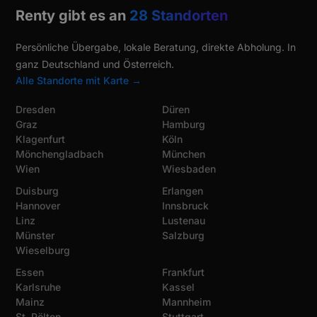
Renty gibt es an
28 Standorten
Persönliche Übergabe, lokale Beratung, direkte Abholung. In
ganz Deutschland und Österreich.
Alle Standorte mit Karte →
Dresden
Düren
Graz
Hamburg
Klagenfurt
Köln
Mönchengladbach
München
Wien
Wiesbaden
Duisburg
Erlangen
Hannover
Innsbruck
Linz
Lustenau
Münster
Salzburg
Wieselburg
Essen
Frankfurt
Karlsruhe
Kassel
Mainz
Mannheim
St. Pölten
Stuttgart