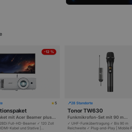
e
-12 %
★
te
5
📍
28 Standorte
tionspaket
Tonor TW630
ket mit Acer Beamer plus
Funkmikrofon-Set mit 90 m
einwand
Reichweite
BDi Full-HD-Beamer ✓ 120 Zoll
✓ UHF-Funkübertragung ✓ Bis 90 m
DMI-Kabel und Stative |
Reichweite ✓ Plug-and-Play | Mobile P