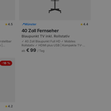
★
★
4.5
📍
Münster
4.4
40 Zoll Fernseher
Blaupunkt TV inkl. Rollstativ
stellbar
✓ 40 Zoll Blaupunkt Full HD ✓ Mobiles
 |
Rollstativ ✓ HDMI plus USB | Kompakte TV-
hops und
Lösung | Side-Displays plus kleine Räume.
€ 99
ab
/ Tag
-18 %
★
4.2