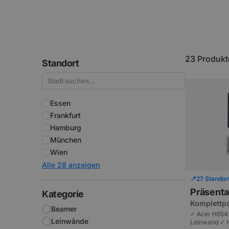
23
Produkt
Standort
Essen
Frankfurt
Hamburg
München
Wien
Alle 28 anzeigen
📍
27 Standor
Präsenta
Kategorie
Komplettpa
Beamer
120 Zoll L
✓ Acer H6542
Leinwände
Leinwand ✓ H