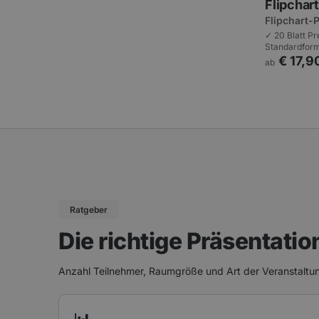
Flipchart
Flipchart-P
Standardf
✓ 20 Blatt P
Standardform
Flipchart | W
€ 17,9
ab
Schnell verfü
Ratgeber
Die richtige Präsentatio
Anzahl Teilnehmer, Raumgröße und Art der Veranstaltu