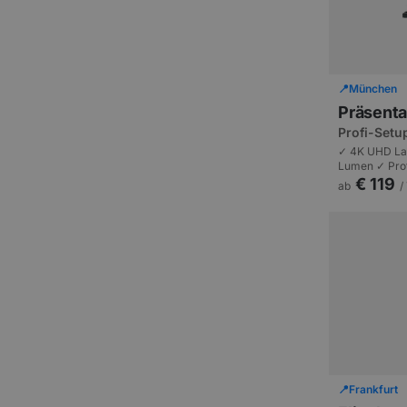
📍
München
Präsenta
Profi-Setu
großer Le
✓ 4K UHD La
Lumen ✓ Profi
Tageslicht |
€ 119
ab
/
Konferenzen 
📍
Frankfurt