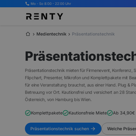
Mo - So 8:00 - 22:00 Uhr
Medientechnik
Präsentationstechnik
Präsentationstec
Präsentationstechnik mieten für Firmenevent, Konferenz, 
Flipchart, Presenter, Mikrofon und Komplettpakete mit Be
für eine Veranstaltung brauchst, aus einer Hand. Plug & P
Betreuung vor Ort. Kautionsfrei und versichert an 28 Sta
Österreich, von Hamburg bis Wien.
Komplettpakete
Kautionsfrei
e Miete
A
b 34,90€
Präsentationstechnik suchen
Welche Präsen