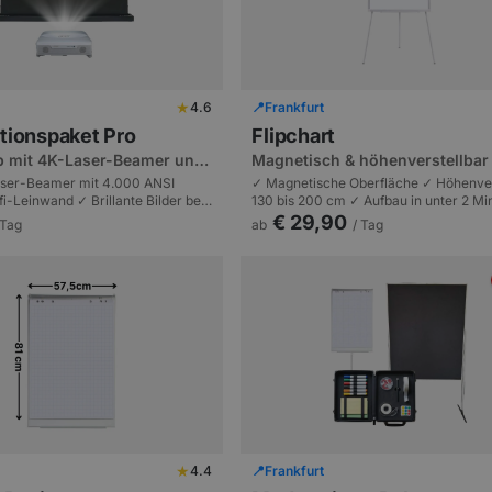
★
4.6
📍
Frankfurt
tionspaket Pro
Flipchart
p mit 4K-Laser-Beamer und
Magnetisch & höhenverstellbar
inwand
ser-Beamer mit 4.000 ANSI
✓ Magnetische Oberfläche ✓ Höhenver
-Leinwand ✓ Brillante Bilder bei
130 bis 200 cm ✓ Aufbau in unter 2 Min
 Premium-Lösung | Tagungen und
Komplett-Set mit Papierblock | Works
€ 29,90
 Tag
ab
/ Tag
bis 100 Personen.
Tagungen.
★
4.4
📍
Frankfurt