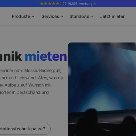
4,92 |
629
Bewertungen
Produkte
Services
Standorte
Jetzt mieten
hnik
mieten
Seminar oder Messe. Rednerpult,
amer und Leinwand. Alles, was du
lay Aufbau, auf Wunsch mit
ndorten in Deutschland und
tationstechnik passt?