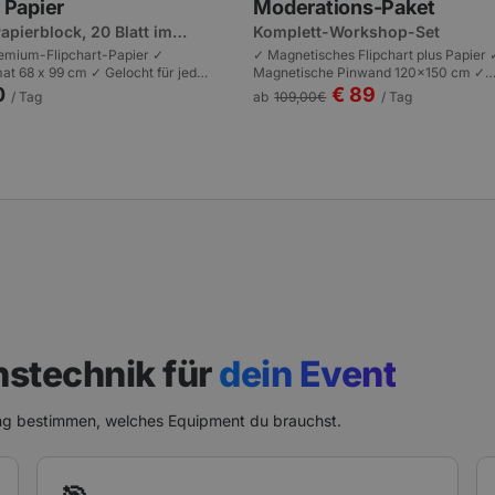
 Papier
Moderations-Paket
apierblock, 20 Blatt im
Komplett-Workshop-Set
ormat
remium-Flipchart-Papier ✓
✓ Magnetisches Flipchart plus Papier 
at 68 x 99 cm ✓ Gelocht für jedes
Magnetische Pinwand 120x150 cm ✓
orkshops, Meetings, Trainings |
Moderationskoffer mit 500+ Karten u
0
€ 89
/ Tag
ab
109,00
€
/ Tag
gbar.
Markern | Workshop-Komplett-Set Fra
nstechnik für
dein Event
ng bestimmen, welches Equipment du brauchst.