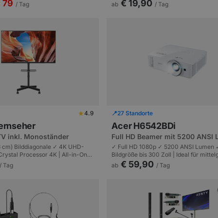
äsentationslösung | Konferenzen
Lösung | Sprache und Gesang bis 200
 79
€ 19,90
/ Tag
ab
/ Tag
rsonen.
Personen.
★
4.9
📍
27 Standorte
Fernseher
Acer H6542BDi
V inkl. Monoständer
Full HD Beamer mit 5200 ANSI
63 cm) Bilddiagonale ✓ 4K UHD-
✓ Full HD 1080p ✓ 5200 ANSI Lumen 
rystal Processor 4K | All-in-One
Bildgröße bis 300 Zoll | Ideal für mitte
ssen, Firmenevents bis 200
Räume und Tageslicht-Events | HDMI,
€ 59,90
/ Tag
ab
/ Tag
WLAN.