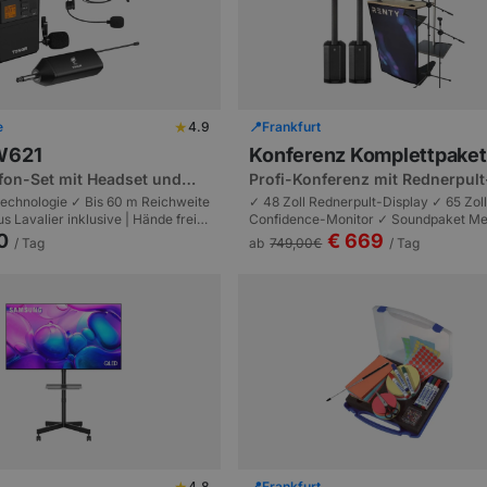
★
e
4.9
📍
Frankfurt
W621
Konferenz Komplettpaket
on-Set mit Headset und
Profi-Konferenz mit Rednerpult
Display
chnologie ✓ Bis 60 m Reichweite
✓ 48 Zoll Rednerpult-Display ✓ 65 Zol
s Lavalier inklusive | Hände frei
Confidence-Monitor ✓ Soundpaket Me
nce | Präsentationen und
HK Polar 12) ✓ 2x Sennheiser EW 100
0
€ 669
/ Tag
ab
749,00
€
/ Tag
is 100 Personen.
Logitech Presenter | Premium-Konfere
160 Teilnehmer.
★
4.8
📍
Frankfurt