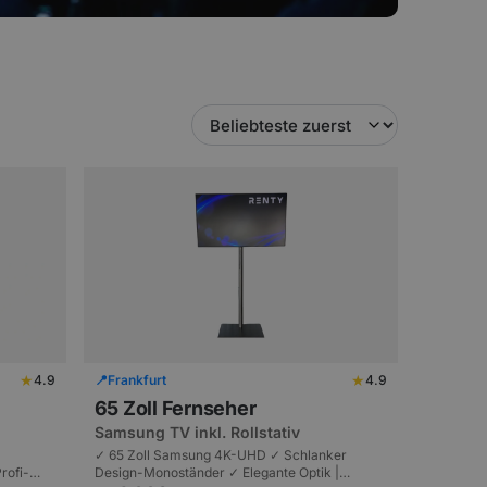
★
★
4.9
📍
Frankfurt
4.9
65 Zoll Fernseher
Samsung TV inkl. Rollstativ
✓ 65 Zoll Samsung 4K-UHD ✓ Schlanker
rofi-
Design-Monoständer ✓ Elegante Optik |