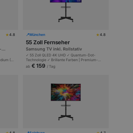
★
★
4.8
📍
München
4.8
55 Zoll Fernseher
-
Samsung TV inkl. Rollstativ
l
✓ 55 Zoll QLED 4K UHD ✓ Quantum-Dot-
dium (2x
Technologie ✓ Brillante Farben | Premium-
 G4 ✓
Display | Messen, Galas und Events.
€ 159
ab
/ Tag
nz bis
★
★
4.8
📍
Salzburg
4.7