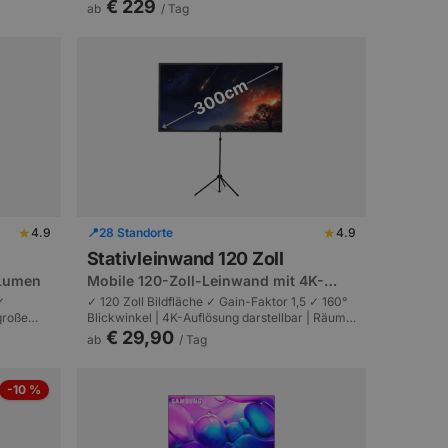
Premium-Display | Hochwertige Events und
€ 229
ab
/ Tag
Empfänge.
★
★
4.9
📍
28 Standorte
4.9
Stativleinwand 120 Zoll
 Lumen
Mobile 120-Zoll-Leinwand mit 4K-
tauglichem PVC-Tuch
✓
✓ 120 Zoll Bildfläche ✓ Gain-Faktor 1,5 ✓ 160°
lgroße
Blickwinkel | 4K-Auflösung darstellbar | Räume
 USB und
bis 80 m² und 100 Zuschauer.
€ 29,90
ab
/ Tag
-10 %