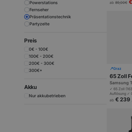
Komplette Pr
€
Powerstations
ab
89,00
€
10 bis 100 Pe
Fernseher
Präsentationstechnik
Partyzelte
Preis
0€ - 100€
100€ - 200€
200€ - 300€
📍
Graz
300€+
65 Zoll 
Samsung T
Akku
✓ 65 Zoll (1
Auflösung ✓ C
Nur akkubetrieben
Display | Me
€ 239
ab
Personen.