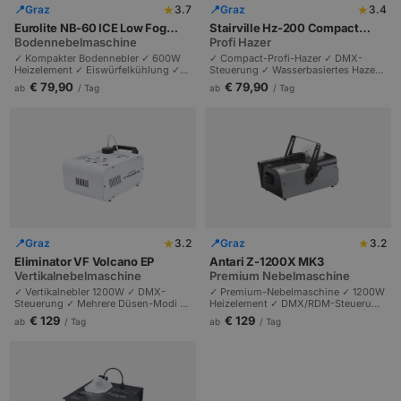
★
★
📍
Graz
3.7
📍
Graz
3.4
Eurolite NB-60 ICE Low Fog
Stairville Hz-200 Compact
Machine
Bodennebelmaschine
Hazer DMX
Profi Hazer
✓ Kompakter Bodennebler ✓ 600W
✓ Compact-Profi-Hazer ✓ DMX-
Heizelement ✓ Eiswürfelkühlung ✓
Steuerung ✓ Wasserbasiertes Hazer-
Nebelflüssigkeit inklusive | 2kg
Fluid ✓ Sehr feiner, langanhaltender
€ 79,90
€ 79,90
ab
/ Tag
ab
/ Tag
Eisfach | Kabel-Fernbedienung |
Dunst | Programmierbarer Ausstoß |
Niedriger Fluidverbrauch | Ideal für
Ideal für Konzerte & TV-Studios.
mittlere Hochzeitsräume.
★
★
📍
Graz
3.2
📍
Graz
3.2
Eliminator VF Volcano EP
Antari Z-1200X MK3
Vertikalnebelmaschine
Premium Nebelmaschine
✓ Vertikalnebler 1200W ✓ DMX-
✓ Premium-Nebelmaschine ✓ 1200W
Steuerung ✓ Mehrere Düsen-Modi ✓
Heizelement ✓ DMX/RDM-Steuerung
Profi-Nebelflüssigkeit | Bis 4m
✓ Optionale Funkfernsteuerung |
€ 129
€ 129
ab
/ Tag
ab
/ Tag
Nebelhöhe | Bühnenshows und
Timer-Intervall einstellbar | Sehr
Konzerte.
robust | Ideal für Theater, Tournee,
Profi-Setups.