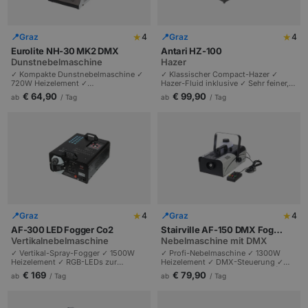
★
★
📍
Graz
4
📍
Graz
4
Eurolite NH-30 MK2 DMX
Antari HZ-100
Dunstnebelmaschine
Hazer
✓ Kompakte Dunstnebelmaschine ✓
✓ Klassischer Compact-Hazer ✓
720W Heizelement ✓
Hazer-Fluid inklusive ✓ Sehr feiner,
Funkfernsteuerung & DMX ✓ Hazer-
langanhaltender Dunst ✓ Plug & Play
€ 64,90
€ 99,90
ab
/ Tag
ab
/ Tag
ähnlicher feiner Nebel | 1,2l Tank |
| Macht Lichtstrahlen sichtbar |
Timer-Intervall | Ideal für Clubs,
Profi-Standard für Theater, kleine
mobile DJs, Hochzeiten.
Bühnen, TV-Studios.
★
★
📍
Graz
4
📍
Graz
4
AF-300 LED Fogger Co2
Stairville AF-150 DMX Fog
Vertikalnebelmaschine
Machine
Nebelmaschine mit DMX
✓ Vertikal-Spray-Fogger ✓ 1500W
✓ Profi-Nebelmaschine ✓ 1300W
Heizelement ✓ RGB-LEDs zur
Heizelement ✓ DMX-Steuerung ✓
Beleuchtung des Nebels ✓ DMX-
Multifunktions-Fernbedienung | 2,5l
€ 169
€ 79,90
ab
/ Tag
ab
/ Tag
Steuerung | Bunter CO2-Effekt |
Tank | Timer-Intervall | Standard für
Theater und Club.
Bühnen, Clubs, mittelgroße
Veranstaltungen.