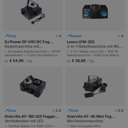
★
★
📍
Graz
4
📍
Kassel
4
DJ Power DF-V9C RC Fog
Lenco LFM-220
Machine
Nebelmaschine mit
2-in-1 Nebelmaschine mit RGB-
Funkfernbedienung
Lichtshow
✓ Kompakte Nebelmaschine ✓ 900W
✓ 2-in-1 Nebel und Licht ✓ 900 W
Heizelement ✓ Funk-Fernbedienung
Nebelmaschine ✓ RGB Dual-Matrix-
✓ Nebelflüssigkeit inklusive | 1l Tank
Lichtshow | Musiksteuerung
€ 54,90
€ 39,90
ab
/ Tag
ab
/ Tag
| LCD-Display | Timer-Intervall
integriert | Geburtstage und Partys
einstellbar | Ideal für mobile DJs &
bis 50 Personen.
Hauspartys.
★
★
📍
Graz
3.9
📍
Graz
3.9
Stairville AF-180 LED Fogger
Stairville AF-40 Mini Fog
Co2 FX DMX
Vertikalnebler mit LED
Machine
Mini Nebelmaschine
✓ Vertikal-Nebler mit RGB-LEDs ✓
✓ Sehr kompakte Mini-