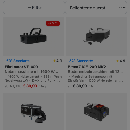
Filter
-20 %
★
★
📍
28 Standorte
4.9
📍
28 Standorte
4.9
Eliminator VF1600
BeamZ ICE1200 MK2
Nebelmaschine mit 1600 W
Bodennebelmaschine mit 1200
und 566 m³/min Ausstoß
W Heizelement
✓ 1600 W Heizelement ✓ 566 m³/min
✓ Magischer Bodennebel mit
Nebel-Ausstoß ✓ DMX und Funk |
Eiswürfeln ✓ 1200 W Heizelement ✓
Profi-Gerät für mittlere bis große
2,5 Min Aufheizzeit | DMX und
€ 39,90
€ 39,90
49,90
€
ab
/ Tag
ab
/ Tag
Events | Lichtshows mit dichter
Funkfernbedienung | Standard-
Atmosphäre.
Nebelfluid kompatibel.