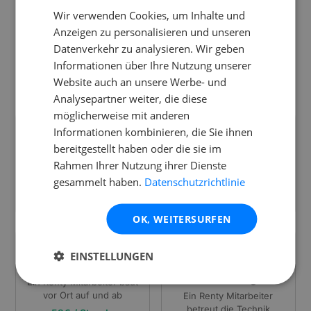
Unsere
Serviceoptionen
Wir verwenden Cookies, um Inhalte und
Anzeigen zu personalisieren und unseren
Du entscheidest, wie viel Service du benötigst. Von der
Datenverkehr zu analysieren. Wir geben
kostenlosen Abholung bis zur Komplettbetreuung deines
Informationen über Ihre Nutzung unserer
Events bietet dir Renty genau die Unterstützung, die zu dir
Website auch an unsere Werbe- und
passt.
Analysepartner weiter, die diese
möglicherweise mit anderen
📦
🚚
Informationen kombinieren, die Sie ihnen
Selbstabholung
Lieferung
bereitgestellt haben oder die sie im
Rahmen Ihrer Nutzung ihrer Dienste
Im Renty Lager, inklusive
Persönliche Zustellung zu
persönlicher Einweisung
deiner Veranstaltung
gesammelt haben.
Datenschutzrichtlinie
Kostenlos
59€ / Stunde
OK, WEITERSURFEN
🔧
🎧
EINSTELLUNGEN
Aufbau & Abbau
Technische
Betreuung
Ein Renty Mitarbeiter baut
vor Ort auf und ab
Ein Renty Mitarbeiter
betreut die Technik