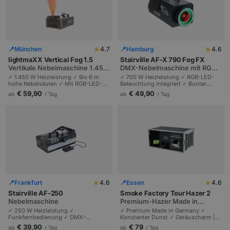
★
★
📍
München
4.7
📍
Hamburg
4.6
lightmaXX Vertical Fog 1.5
Stairville AF-X 790 Fog FX
Vertikale Nebelmaschine 1.450
DMX-Nebelmaschine mit RGB-
W, 6 m Nebelsäulen
LED-Beleuchtung, 700 W
✓ 1.450 W Heizleistung ✓ Bis 6 m
✓ 700 W Heizleistung ✓ RGB-LED-
hohe Nebelsäulen ✓ Mit RGB-LED-
Beleuchtung integriert ✓ Bunter
Beleuchtung | Statt CO2-Effekt |
Nebel | Doppelter Effekt |
€ 59,90
€ 49,90
ab
/ Tag
ab
/ Tag
Bühnen und Clubs 50 bis 300
Tanzflächen und Bühnen-
Personen.
Specialeffects.
★
★
📍
Frankfurt
4.6
📍
Essen
4.6
Stairville AF-250
Smoke Factory Tour Hazer 2
Nebelmaschine
Premium-Hazer Made in
Germany für Tour und Theater
✓ 250 W Heizleistung ✓
✓ Premium Made in Germany ✓
Funkfernbedienung ✓ DMX-
Konstanter Dunst ✓ Geräuscharm |
steuerbar | Räume bis 100 m² |
Profi-Tour-Hazer | Theater, Tour und
€ 39,90
€ 79
ab
/ Tag
ab
/ Tag