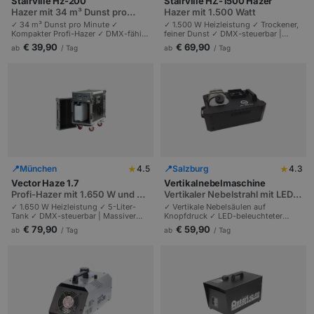
Stairville Hz-200
Stairville HZ-1500 Hazer
Hazer mit 34 m³ Dunst pro
Hazer mit 1.500 Watt
Minute, kompakt
✓ 34 m³ Dunst pro Minute ✓
✓ 1.500 W Heizleistung ✓ Trockener,
Kompakter Profi-Hazer ✓ DMX-fähig
feiner Dunst ✓ DMX-steuerbar |
| Macht Lichteffekte eindrucksvoll
Profi-Hazer für Beam-Effekte |
€ 39,90
€ 69,90
ab
/ Tag
ab
/ Tag
sichtbar | Clubs und DJ-Events.
Bühnen und Konzerte.
★
★
📍
München
4.5
📍
Salzburg
4.3
Vector Haze 1.7
Vertikalnebelmaschine
Profi-Hazer mit 1.650 W und 5-
Vertikaler Nebelstrahl mit LED-
Liter-Tank
Beleuchtung
✓ 1.650 W Heizleistung ✓ 5-Liter-
✓ Vertikale Nebelsäulen auf
Tank ✓ DMX-steuerbar | Massiver
Knopfdruck ✓ LED-beleuchteter
Nebelausstoß | Profi-Bühnen und
Strahl ✓ Günstige CO2-Effekt-
€ 79,90
€ 59,90
ab
/ Tag
ab
/ Tag
große Konzerte.
Alternative ✓ Mit Fernbedienung |
Show-Effekt für Bühne plus
Tanzfläche | Partys und Events.