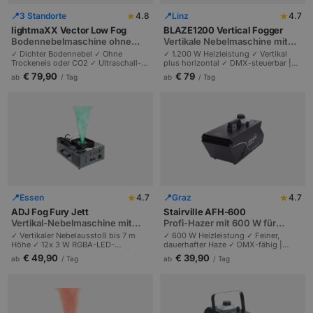
★
★
📍
3 Standorte
4.8
📍
Linz
4.7
lightmaXX Vector Low Fog
BLAZE1200 Vertical Fogger
Bodennebelmaschine ohne
Vertikale Nebelmaschine mit
Trockeneis, Ultraschall-
1.200 W und Fernbedienung
✓ Dichter Bodennebel ✓ Ohne
✓ 1.200 W Heizleistung ✓ Vertikal
Technik
Trockeneis oder CO2 ✓ Ultraschall-
plus horizontal ✓ DMX-steuerbar |
Technologie | Bühnen-Shows bis 150
Imposante Nebelsäulen | Hochzeiten,
€ 79,90
€ 79
ab
/ Tag
ab
/ Tag
m² | Hochzeiten und Live-Musik.
DJ-Drops und Bühnen-Entrance.
★
★
📍
Essen
4.7
📍
Graz
4.7
ADJ Fog Fury Jett
Stairville AFH-600
Vertikal-Nebelmaschine mit
Profi-Hazer mit 600 W für
RGBA-LEDs
mittelgroße Events
✓ Vertikaler Nebelausstoß bis 7 m
✓ 600 W Heizleistung ✓ Feiner,
Höhe ✓ 12x 3 W RGBA-LED-
dauerhafter Haze ✓ DMX-fähig |
Beleuchtung ✓ DMX-steuerbar |
Macht Lichtstrahlen sichtbar |
€ 49,90
€ 39,90
ab
/ Tag
ab
/ Tag
Simuliert CO2-Effekt ohne teures
Clubbühnen und Hochzeiten bis 500
Gas | Ideal für Bühnenshows.
Personen.