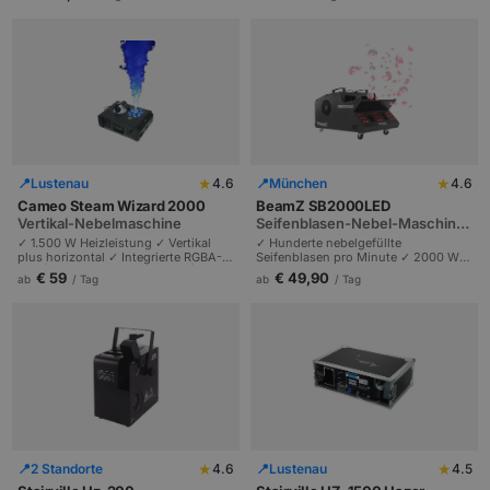
Mobile DJs und Veranstalter.
Premium-Produktionen.
★
★
📍
Lustenau
4.6
📍
München
4.6
Cameo Steam Wizard 2000
BeamZ SB2000LED
Vertikal-Nebelmaschine
Seifenblasen-Nebel-Maschine
mit RGB-LEDs
✓ 1.500 W Heizleistung ✓ Vertikal
✓ Hunderte nebelgefüllte
plus horizontal ✓ Integrierte RGBA-
Seifenblasen pro Minute ✓ 2000 W
LED | Imposante Nebelsäulen |
Heizelement ✓ Bunte LED-
€ 59
€ 49,90
ab
/ Tag
ab
/ Tag
Hochzeiten und Bühnen.
Beleuchtung | DMX und Funk |
Wow-Effekt für Partys und Events.
★
★
📍
2 Standorte
4.6
📍
Lustenau
4.5