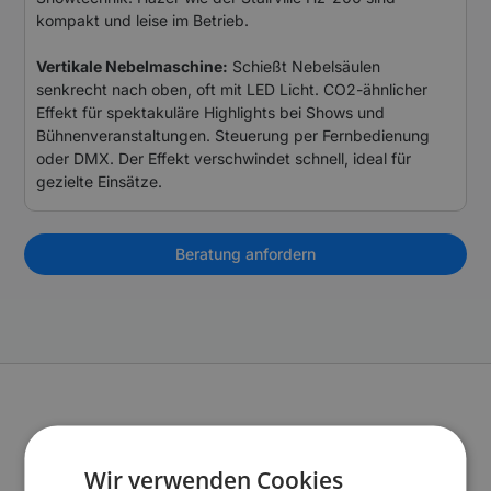
kompakt und leise im Betrieb.
Vertikale Nebelmaschine:
Schießt Nebelsäulen
senkrecht nach oben, oft mit LED Licht. CO2-ähnlicher
Effekt für spektakuläre Highlights bei Shows und
Bühnenveranstaltungen. Steuerung per Fernbedienung
oder DMX. Der Effekt verschwindet schnell, ideal für
gezielte Einsätze.
Beratung anfordern
Service
Wir verwenden Cookies