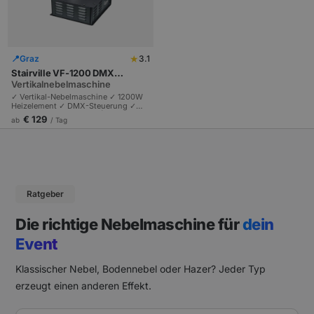
★
📍
Graz
3.1
Stairville VF-1200 DMX
VertiFog CO2 FX
Vertikalnebelmaschine
✓ Vertikal-Nebelmaschine ✓ 1200W
Heizelement ✓ DMX-Steuerung ✓
Vertikaler Nebelausstoß |
€ 129
ab
/ Tag
Spektakulärer CO2-Effekt-Simulator |
Plug & Play | Ideal für Clubs & DJ-
Performances.
Ratgeber
Die richtige Nebelmaschine für
dein
Event
Klassischer Nebel, Bodennebel oder Hazer? Jeder Typ
erzeugt einen anderen Effekt.