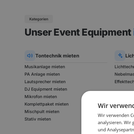
Kategorien
Unser Event Equipment
Tontechnik
mieten
Lic
Musikanlage mieten
Lichttech
PA Anlage mieten
Nebelmas
Lautsprecher mieten
Effekttec
DJ Equipment mieten
Mikrofon mieten
Komplettpaket mieten
Wir verwen
Mischpult mieten
Wir verwenden Co
Stativ mieten
analysieren. Wir
und Analysepartn