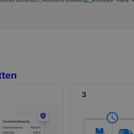
ostenlos stornierbar
Persönliche Einweisung
Kreditkarte · PayPal · 
tten
3