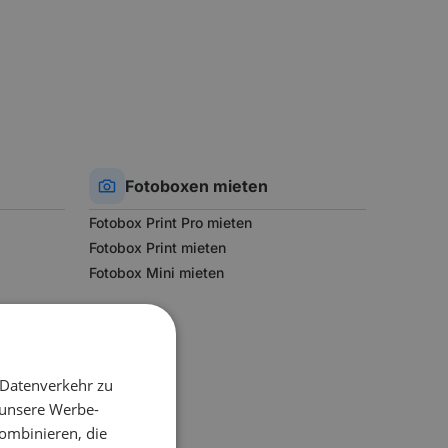
Fotoboxen
mieten
Fotobox Print Pro mieten
Fotobox Print mieten
Fotobox Mini mieten
 Datenverkehr zu
 unsere Werbe-
ombinieren, die