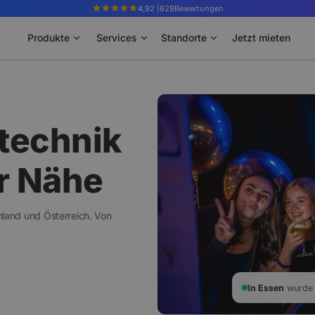
4,92 |
629
Bewertungen
Produkte
Services
Standorte
Jetzt mieten
technik
er Nähe
hland und Österreich.
Von
In Essen
wurde 