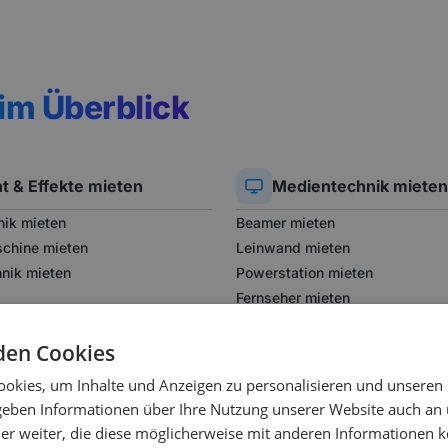
im Überblick
ht & Effekte
mieten
Medientechnik
mieten
nik mieten
Beamer mieten
chine mieten
Leinwand mieten
hnik mieten
Powerstation mieten
Fernseher mieten
Präsentationstechnik mieten
den Cookies
Partyzelt mieten
okies, um Inhalte und Anzeigen zu personalisieren und unseren
 geben Informationen über Ihre Nutzung unserer Website auch an
er weiter, die diese möglicherweise mit anderen Informationen k