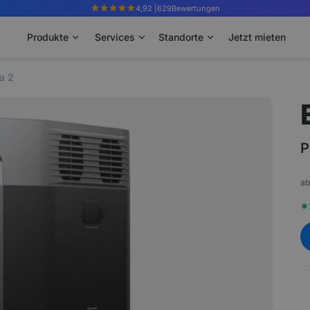
4,92 |
629
Bewertungen
Produkte
Services
Standorte
Jetzt mieten
a 2
P
ab