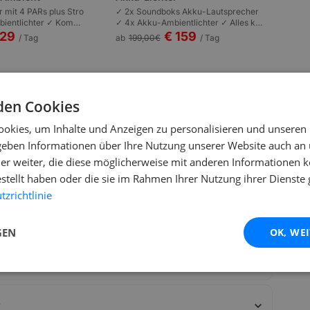
r mit 4 PARs plus Stro
✓ 2x Soundboks Akku-Lautsprecher
ientlichter ✓ Kompl
✓ 4x Akku-Ambientlichter ✓ Alles kab
n | Plug-and-Play | P
ellos | Komplett akkubetrieben | Garte
129
€ 159
/ Tag
ab
199,00
€
/ Tag
 bis 100 Personen.
nfeste und Outdoor bis 80 Personen.
den Cookies
okies, um Inhalte und Anzeigen zu personalisieren und unseren
 geben Informationen über Ihre Nutzung unserer Website auch an
er weiter, die diese möglicherweise mit anderen Informationen k
estellt haben oder die sie im Rahmen Ihrer Nutzung ihrer Dienst
zrichtlinie
GEN
OK, WE
s koppeln?
?