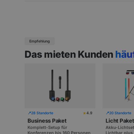
Empfehlung
Das mieten Kunden
häu
★
📍
28 Standorte
4.9
📍
20 Standorte
Business Paket
Licht Pake
Komplett-Setup für
Akku-Lichtset
Konferenzen bis 160 Personen
Lichtbar plu