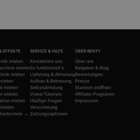
& EFFEKTE
SERVICE & HILFE
ÜBER RENTY
hnik mieten
Kontaktiere uns
Über uns
schine mieten
So funktioniert's
Ratgeber & Blog
chnik mieten
Lieferung & Abholung
Bewertungen
mieten
Aufbau & Betreuung
Presse
d mieten
Selbstabholung
Standort eröffnen
r mieten
Video-Tutorials
Affiliate-Programm
ation mieten
Häufige Fragen
Impressum
 mieten
Versicherung
dientechnik →
Zahlungsoptionen