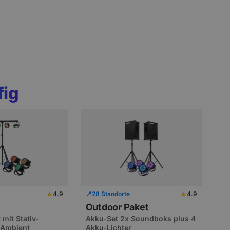
fig
★
★
4.9
📍
28 Standorte
4.9
t
Outdoor Paket
 mit Stativ-
Akku-Set 2x Soundboks plus 4
s Ambient
Akku-Lichter