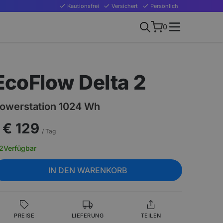
Kautionsfrei
Versichert
Persönlich
0
EcoFlow Delta 2
owerstation 1024 Wh
€ 129
/ Tag
2
Verfügbar
IN DEN WARENKORB
PREISE
LIEFERUNG
TEILEN