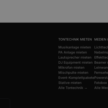
TONTECHNIK MIETEN
MEDIEN 
Musikanlage mieten
Lichttec
PA Anlage mieten
Nebelma
Lautsprecher mieten
Effektte
DJ Equipment mieten
Beamer 
Mikrofon mieten
Leinwan
Mischpulte mieten
Fernsehe
Event-Komplettpakete
Powerst
Stative mieten
Fotobox
Alle Tontechnik →
Alle Me