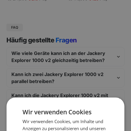
gungen und Pressekonferenzen |
Schneller Aufbau.
FAQ
Häufig gestellte
Fragen
Wie viele Geräte kann ich an der Jackery
Explorer 1000 v2 gleichzeitig betreiben?
Kann ich zwei Jackery Explorer 1000 v2
parallel betreiben?
Kann ich die Jackery Explorer 1000 v2 mit
Solarpanels koppeln?
Wir verwenden Cookies
Kann ich die Jackery Explorer 1000 v2 am
Wir verwenden Cookies, um Inhalte und
Filmset über Nacht einsetzen?
Anzeigen zu personalisieren und unseren