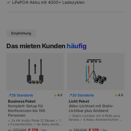
LiFePO4-Akku mit 4000+ Ladezyklen
Empfehlung
Das mieten Kunden
häufig
★
★
📍
28 Standorte
📍
20 Standorte
4.9
4.9
Business Paket
Licht Paket
Komplett-Setup für
Akku-Lichtset mit Stativ-
Konferenzen bis 160
Lichtbar plus Ambient
Personen
✓ Stativ-Lichtbar mit 4 PARs plus
Strobe ✓ 4 Akku-Ambientlichter ✓
✓ 2x HK Audio Polar 12 Säulen ✓ 1
Komplett akkubetrieben | Plug-and
x Funkmikrofon ✓ 4x Akku-Ambie
-Play | Partys und Events bis 100 P
ntlichter | Komplettes Setup für Ta
€ 219
€ 129
277,00
€
179,00
€
ab
/ Tag
ab
/ Tag
ersonen.