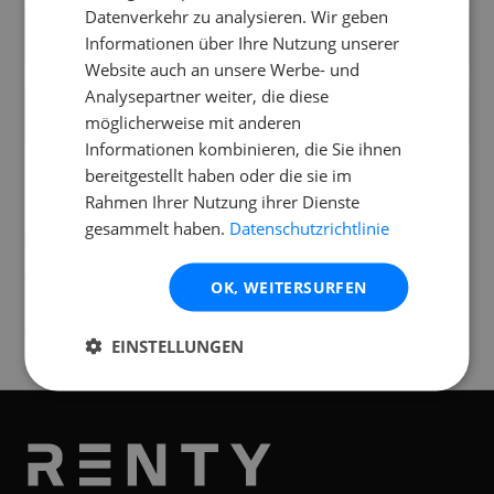
Datenverkehr zu analysieren. Wir geben
Kann ich die Jackery Explorer 1000 v2 im
Informationen über Ihre Nutzung unserer
Flugzeug transportieren?
Website auch an unsere Werbe- und
Analysepartner weiter, die diese
Wie laut ist die Jackery Explorer 1000 v2 im
möglicherweise mit anderen
Betrieb?
Informationen kombinieren, die Sie ihnen
bereitgestellt haben oder die sie im
Rahmen Ihrer Nutzung ihrer Dienste
gesammelt haben.
Datenschutzrichtlinie
Standorte
Verfügbar an folgenden
Standorten
OK, WEITERSURFEN
Graz
EINSTELLUNGEN