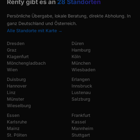
Renty gibt es an
28 Standorten
Persönliche Übergabe, lokale Beratung, direkte Abholung. In
ganz Deutschland und Österreich.
Alle Standorte mit Karte →
Dresden
Düren
Graz
Hamburg
Klagenfurt
Köln
Mönchengladbach
München
Wien
Wiesbaden
Duisburg
Erlangen
Hannover
Innsbruck
Linz
Lustenau
Münster
Salzburg
Wieselburg
Essen
Frankfurt
Karlsruhe
Kassel
Mainz
Mannheim
St. Pölten
Stuttgart