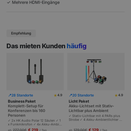
Mehrere HDMI-Eingänge
Empfehlung
Das mieten Kunden
häufig
★
★
📍
28 Standorte
📍
20 Standorte
4.9
4.9
Business Paket
Licht Paket
Komplett-Setup für
Akku-Lichtset mit Stativ-
Konferenzen bis 160
Lichtbar plus Ambient
Personen
✓ Stativ-Lichtbar mit 4 PARs plus
Strobe ✓ 4 Akku-Ambientlichter ✓
✓ 2x HK Audio Polar 12 Säulen ✓ 1
Komplett akkubetrieben | Plug-and
x Funkmikrofon ✓ 4x Akku-Ambie
-Play | Partys und Events bis 100 P
ntlichter | Komplettes Setup für Ta
€ 219
€ 129
277,00
€
179,00
€
ab
/ Tag
ab
/ Tag
ersonen.