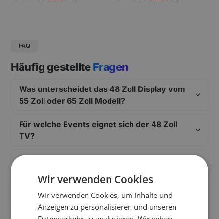
gungen und Pressekonferenzen |
Schneller Aufbau.
FAQ
Häufig gestellte
Fragen
Was unterscheidet das 48 Zoll Display vom
55 Zoll oder 65 Zoll Modell?
Für welche Events eignet sich der 48 Zoll
TV?
Wie stabil ist der Bodenständer?
Wir verwenden Cookies
Welche Anschlüsse hat das Display?
Wir verwenden Cookies, um Inhalte und
Anzeigen zu personalisieren und unseren
Datenverkehr zu analysieren. Wir geben