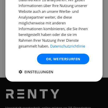
Wie wird das Display transportiert?
Informationen über Ihre Nutzung unserer
Website auch an unsere Werbe- und
Analysepartner weiter, die diese
Was ist im Mietumfang enthalten?
möglicherweise mit anderen
Informationen kombinieren, die Sie ihnen
bereitgestellt haben oder die sie im
Rahmen Ihrer Nutzung ihrer Dienste
Standorte
gesammelt haben.
Datenschutzrichtlinie
Verfügbar an folgenden
Standorten
OK, WEITERSURFEN
Frankfurt
EINSTELLUNGEN
Veranstaltungstechnik online mieten an 28 Standorten.