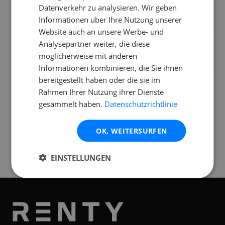
Datenverkehr zu analysieren. Wir geben
Wie transportiere ich den Generator und
Informationen über Ihre Nutzung unserer
passt er in mein Auto?
Website auch an unsere Werbe- und
Analysepartner weiter, die diese
Benötige ich Vorkenntnisse für die
möglicherweise mit anderen
Bedienung des Generators?
Informationen kombinieren, die Sie ihnen
bereitgestellt haben oder die sie im
Rahmen Ihrer Nutzung ihrer Dienste
gesammelt haben.
Datenschutzrichtlinie
Standorte
Verfügbar an folgenden
Standorten
OK, WEITERSURFEN
München
EINSTELLUNGEN