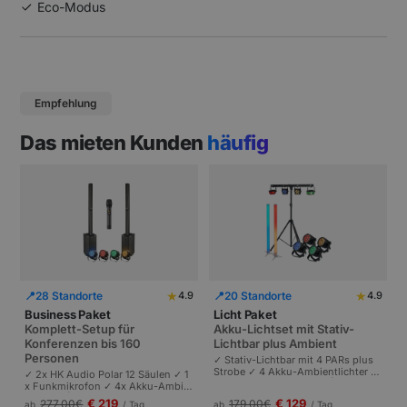
Eco-Modus
Empfehlung
Das mieten Kunden
häufig
★
★
📍
28 Standorte
📍
20 Standorte
4.9
4.9
Business Paket
Licht Paket
Komplett-Setup für
Akku-Lichtset mit Stativ-
Konferenzen bis 160
Lichtbar plus Ambient
Personen
✓ Stativ-Lichtbar mit 4 PARs plus
Strobe ✓ 4 Akku-Ambientlichter ✓
✓ 2x HK Audio Polar 12 Säulen ✓ 1
Komplett akkubetrieben | Plug-and
x Funkmikrofon ✓ 4x Akku-Ambie
-Play | Partys und Events bis 100 P
ntlichter | Komplettes Setup für Ta
€ 219
€ 129
277,00
€
179,00
€
ab
/ Tag
ab
/ Tag
ersonen.