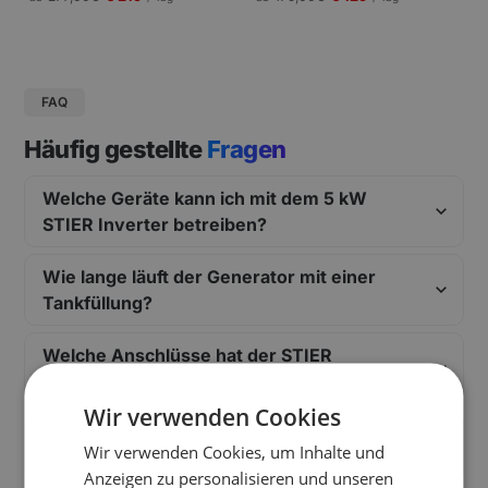
gungen und Pressekonferenzen |
Schneller Aufbau.
FAQ
Häufig gestellte
Fragen
Welche Geräte kann ich mit dem 5 kW
STIER Inverter betreiben?
Wie lange läuft der Generator mit einer
Tankfüllung?
Welche Anschlüsse hat der STIER
Stromerzeuger?
Wir verwenden Cookies
Ist der STIER Inverter für Events leise
Wir verwenden Cookies, um Inhalte und
genug?
Anzeigen zu personalisieren und unseren