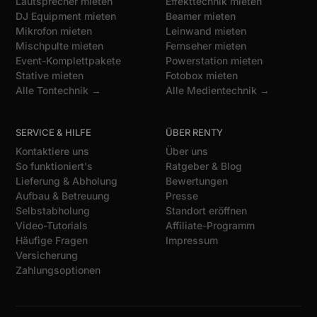
Lautsprecher mieten
Effekttechnik mieten
DJ Equipment mieten
Beamer mieten
Mikrofon mieten
Leinwand mieten
Mischpulte mieten
Fernseher mieten
Event-Komplettpakete
Powerstation mieten
Stative mieten
Fotobox mieten
Alle Tontechnik →
Alle Medientechnik →
SERVICE & HILFE
ÜBER RENTY
Kontaktiere uns
Über uns
So funktioniert's
Ratgeber & Blog
Lieferung & Abholung
Bewertungen
Aufbau & Betreuung
Presse
Selbstabholung
Standort eröffnen
Video-Tutorials
Affiliate-Programm
Häufige Fragen
Impressum
Versicherung
Zahlungsoptionen