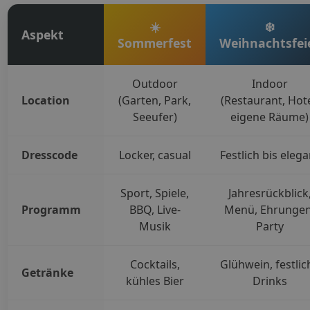
☀️
❄️
Aspekt
Sommerfest
Weihnachtsfei
Outdoor
Indoor
Location
(Garten, Park,
(Restaurant, Hote
Seeufer)
eigene Räume)
Dresscode
Locker, casual
Festlich bis elega
Sport, Spiele,
Jahresrückblick
Programm
BBQ, Live-
Menü, Ehrungen
Musik
Party
Cocktails,
Glühwein, festlic
Getränke
kühles Bier
Drinks