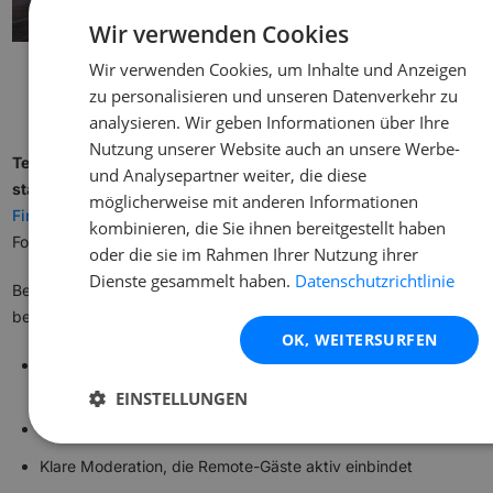
Wir verwenden Cookies
Wir verwenden Cookies, um Inhalte und Anzeigen
zu personalisieren und unseren Datenverkehr zu
analysieren. Wir geben Informationen über Ihre
Nutzung unserer Website auch an unsere Werbe-
Technik für Ansprachen, Präsentationen und Party mieten
und Analysepartner weiter, die diese
statt kaufen:
Entdecke die passende
Eventtechnik für
möglicherweise mit anderen Informationen
Firmenfeiern
, von Soundanlagen über Lichttechnik bis zur
kombinieren, die Sie ihnen bereitgestellt haben
Fotobox.
oder die sie im Rahmen Ihrer Nutzung ihrer
Dienste gesammelt haben.
Datenschutzrichtlinie
Bei hybriden oder gestreamten Firmenfeiern achtest du
besonders auf:
OK, WEITERSURFEN
Stabile Internetverbindung (idealerweise LAN, nicht nur
WLAN)
EINSTELLUNGEN
Professionelle Kamera und Tontechnik für den Stream
Klare Moderation, die Remote-Gäste aktiv einbindet