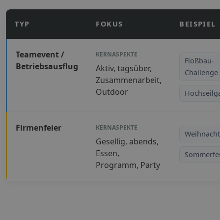
TYP
FOKUS
BEISPIEL
Teamevent /
KERNASPEKTE
Floßbau-
Betriebsausflug
Aktiv, tagsüber,
Challenge
Zusammenarbeit,
Outdoor
Hochseilg
Firmenfeier
KERNASPEKTE
Weihnacht
Gesellig, abends,
Essen,
Sommerfe
Programm, Party