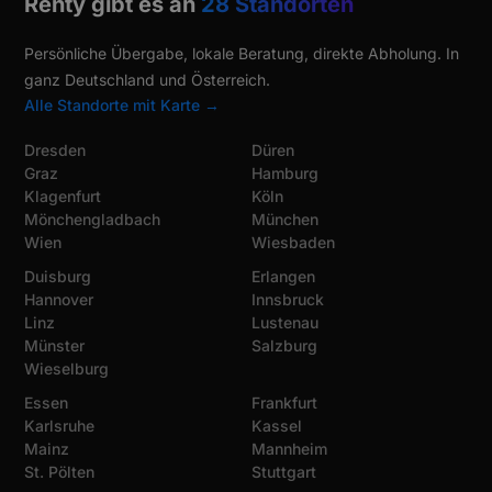
Renty gibt es an
28 Standorten
Persönliche Übergabe, lokale Beratung, direkte Abholung. In
ganz Deutschland und Österreich.
Alle Standorte mit Karte →
Dresden
Düren
Graz
Hamburg
Klagenfurt
Köln
Mönchengladbach
München
Wien
Wiesbaden
Duisburg
Erlangen
Hannover
Innsbruck
Linz
Lustenau
Münster
Salzburg
Wieselburg
Essen
Frankfurt
Karlsruhe
Kassel
Mainz
Mannheim
St. Pölten
Stuttgart