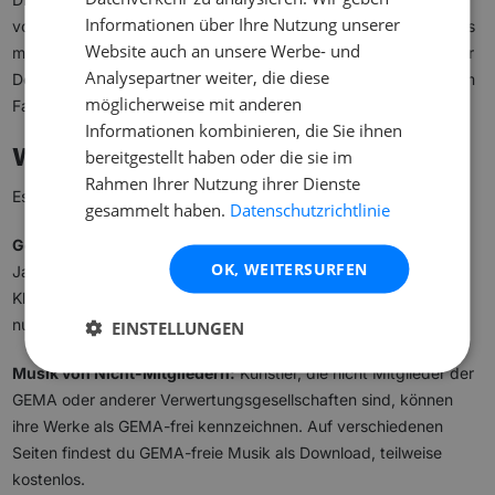
Informationen über Ihre Nutzung unserer
von denen für Veranstaltungen. Im Internet richtet sich der Preis
Website auch an unsere Werbe- und
meist nach Art und Umfang der Nutzung, etwa nach Anzahl der
Analysepartner weiter, die diese
Downloads oder Streams. Eine Lizenz bei der GEMA ist in jedem
möglicherweise mit anderen
Fall erforderlich.
Informationen kombinieren, die Sie ihnen
Wann ist Musik GEMA-frei?
bereitgestellt haben oder die sie im
Rahmen Ihrer Nutzung ihrer Dienste
Es gibt Fälle, in denen keine GEMA-Gebühren fällig werden:
gesammelt haben.
Datenschutzrichtlinie
Gemeinfreie Werke:
Musik, deren Urheber seit mindestens 70
OK, WEITERSURFEN
Jahren verstorben sind, ist gemeinfrei. Viele Werke aus Barock,
Klassik und Romantik fallen darunter. Jeder darf diese Musik
nutzen, ohne GEMA-Gebühren zu zahlen.
EINSTELLUNGEN
Musik von Nicht-Mitgliedern:
Künstler, die nicht Mitglieder der
GEMA oder anderer Verwertungsgesellschaften sind, können
ihre Werke als GEMA-frei kennzeichnen. Auf verschiedenen
Seiten findest du GEMA-freie Musik als Download, teilweise
kostenlos.