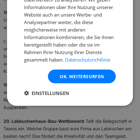
Informationen über Ihre Nutzung unserer
18. Die Fotobox-Ecke mit Requisiten
Egal wie groß das
Website auch an unsere Werbe- und
Unternehmen ist: Die besten Momente müssen festgehalten
Analysepartner weiter, die diese
werden.
möglicherweise mit anderen
Informationen kombinieren, die Sie ihnen
👉 Der Renty-Tipp: Miete für eure Büro-Party einfach einen
bereitgestellt haben oder die sie im
unserer Selfie-Spiegel (Fotobox). Leg Rentiermützen und Bärte
Rahmen Ihrer Nutzung ihrer Dienste
bereit und schaffe unvergessliche Erinnerungen. Die
gesammelt haben.
Datenschutzrichtlinie
ausgedruckten Fotos landen meistens am Kühlschrank in der
Kaffeeküche.
OK, WEITERSURFEN
19. Schrottwichteln (White Elephant)
Jede Person bringt
skurrile, nutzlose Geschenke von zuhause mit. Spezielle Würfel-
EINSTELLUNGEN
Regeln sorgen für enorme Dynamik und Lacher beim
Auspacken.
20. Lebkuchenhaus-Bau-Wettbewerb
Teilt die Belegschaft in
Teams ein. Welche Gruppe baut eure Firma aus Lebkuchen am
besten nach? Das fördert die Kreativität und den Teamgeist.