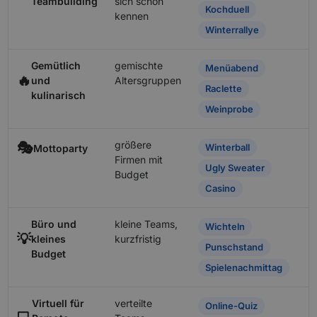
Teambuilding
sich schon
Kochduell
kennen
Winterrallye
Gemütlich
gemischte
Menüabend
🔥
und
Altersgruppen
Raclette
kulinarisch
Weinprobe
größere
🎭
Winterball
Mottoparty
Firmen mit
Ugly Sweater
Budget
Casino
Büro und
kleine Teams,
Wichteln
💡
kleines
kurzfristig
Punschstand
Budget
Spielenachmittag
Virtuell für
verteilte
Online-Quiz