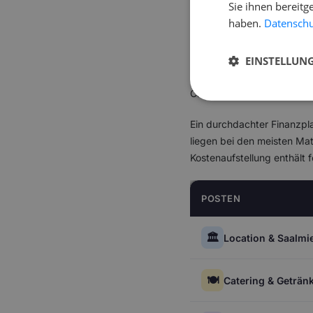
Sie ihnen bereitg
Maturazeitung), Sponsoring
haben.
Datenschut
Die Aufgabenverteilung sol
EINSTELLUN
erfahrene Eltern oder profe
zuständig ist und welche E
Catering ist besonders bei 
Ein durchdachter Finanzpla
liegen bei den meisten Ma
Kostenaufstellung enthält 
POSTEN
🏛️
Location & Saalmi
🍽️
Catering & Geträn