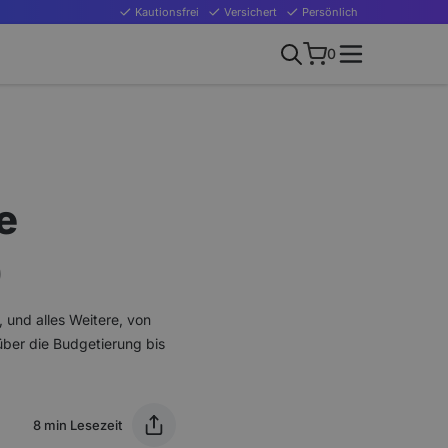
Kautionsfrei
Versichert
Persönlich
0
e
)
 und alles Weitere, von
über die Budgetierung bis
8 min Lesezeit