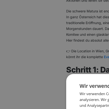
Aktionen und liefert dir det
Die schwere Matura ist end
In ganz Österreich hat die
traditionelle Eröffnung, ei
Morgenstunden dauert. Das a
Komitee und einen glasklare
Hier findest du absolut al
👉 Die Location in Wien, G
könnt ihr die komplette
Eve
Schritt 1: 
aufstellen
Wir verwen
Die Planung eines Maturab
Wir verwenden Co
bilden und die Aufgabenver
analysieren. Wir
(Budget, Ticketverkauf, Re
und Analysepartn
Mitternachtseinlage, Rede