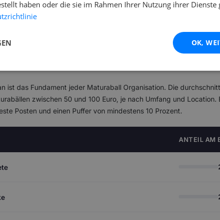
estellt haben oder die sie im Rahmen Ihrer Nutzung ihrer Dienst
 (lokale Unternehmen, Tombola-Preise) und Sicherheit (Einlass, Juge
zrichtlinie
lte individuelle Stärken berücksichtigen. Externe Unterstützung durc
GEN
OK, WE
ssionelle Dienstleister reduziert Risiken und Stress. Jeder im Team so
ntscheidungen er treffen darf. Die Zusammenarbeit mit Experten für
größeren Bällen hilfreich.
n ist das Fundament jeder Maturaball Organisation. Die durchschnit
turabällen zwischen 50 und 100 Euro, je nach Umfang und Location. 
feste Posten und einen Puffer von mindestens 10 Prozent.
ANTEIL AM
ete
ke