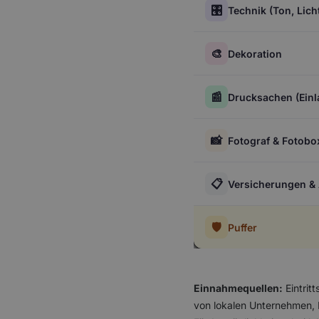
🎛️
Technik (Ton, Lich
🎨
Dekoration
📰
Drucksachen (Einl
📸
Fotograf & Fotobo
📋
Versicherungen 
🛡️
Puffer
Einnahmequellen:
Eintrit
von lokalen Unternehmen, 