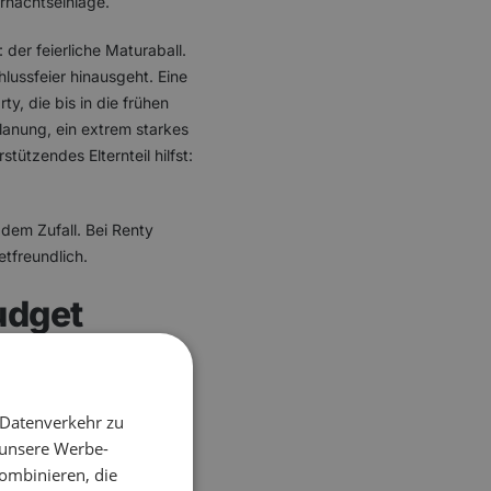
ternachtseinlage.
der feierliche Maturaball.
lussfeier hinausgeht. Eine
ty, die bis in die frühen
Planung, ein extrem starkes
tützendes Elternteil hilfst:
dem Zufall. Bei Renty
etfreundlich.
udget
hritt: ein Orga-Team
 Datenverkehr zu
tion), Finanzen und Kassier
 unsere Werbe-
Programm (Polonaise,
ombinieren, die
a, Werbung,