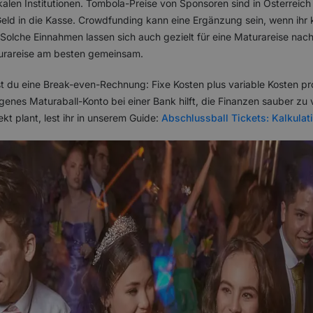
kalen Institutionen. Tombola-Preise von Sponsoren sind in Österreich
Geld in die Kasse. Crowdfunding kann eine Ergänzung sein, wenn i
Solche Einnahmen lassen sich auch gezielt für eine Maturareise nach
turareise am besten gemeinsam.
t du eine Break-even-Rechnung: Fixe Kosten plus variable Kosten pro
igenes Maturaball-Konto bei einer Bank hilft, die Finanzen sauber zu 
t plant, lest ihr in unserem Guide:
Abschlussball Tickets: Kalkulat