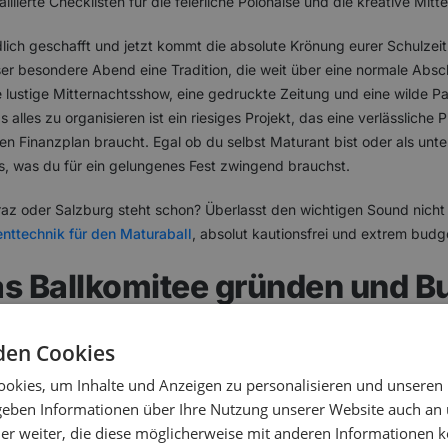
aillierte Checklisten für die feierliche Polonaise und die kreative Mit
lich geschafft und jetzt kommt die absolute Krönung eurer Schulzeit: 
ser besondere Abend eine Tradition, die weit über eine normale Absch
ne lustige Mitternachtsshow, eine gedruckte Zeitung und eine wilde Par
lles zu organisieren ist ein riesiges Projekt, das eine verlässliche 
n Finanzplan braucht. Egal ob du selbst Maturant bist oder als unters
les, was du für ein gelungenes Fest zwingend brauchst.
raz oder Salzburg steht schon? Überlasst den wichtigen Sound nicht 
nttechnik für den Maturaball
, absolut kautionsfrei und extrem budg
Das Ballkomitee gründen und B
den Cookies
alls beginnt am besten 9 bis 12 Monate vor dem Termin. Der erste Sc
okies, um Inhalte und Anzeigen zu personalisieren und unseren
teilung klar regeln. Typische Ressorts sind Vorsitz (Gesamtkoordina
 geben Informationen über Ihre Nutzung unserer Website auch an
chnungen), Location und Technik (Hallenmiete, Ton, Licht, Strom), 
er weiter, die diese möglicherweise mit anderen Informationen k
n, DJ oder Band), PR und Kommunikation (Einladungen, Social Medi