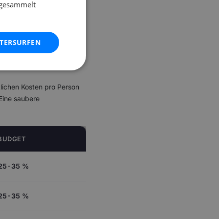
e gesammelt
ndschutz, Notfallplan).
h Vertrauenslehrer,
ITERSURFEN
llte wissen, wofür er
 Technik, Dekoration oder
tlichen Kosten pro Person
Eine saubere
 BUDGET
25-35 %
25-35 %