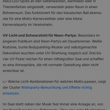
Akku-LED-Spots an den Seitenwänden, warmweiß oder in
Themenfarben eingestellt, verwandeln jeden Raum in einen
Bühnenraum. Das funktioniert für den klassischen Ball ebenso
wie für eine Motto-Karnevalsfeier oder eine kleine
Karnevalsparty im Vereinsheim.
UV-Licht und Schwarzlicht für Neon-Partys:
Besonders im
jüngeren Publikum sind Neon-Partys ein Dauerbrenner. Weiße
Kostüme, bunte Bodypainting-Muster und selbstgemachte
Dekoration leuchten unter UV-Strahlung magisch auf. Drei bis
vier UV-Fluter reichen für einen mittelgroßen Saal und schaffen
so eine Atmosphäre, die mit normaler Gestaltung allein nicht
erreichbar ist.
👉 Welche Licht-Kombinationen für welches Motto passen, zeigt
der Cluster
Mottoparty-Beleuchtung und Effekte richtig
einsetzen
.
Im Saal steht neben der Musik fast immer eine Ansage an, von
der Begrüßung bis zur Büttenrede. Über eine reine Musikanlage