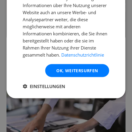
Informationen über Ihre Nutzung unserer
Website auch an unsere Werbe- und
Analysepartner weiter, die diese
möglicherweise mit anderen
Informationen kombinieren, die Sie ihnen
bereitgestellt haben oder die sie im
5. August 2026
Know-How
Rahmen Ihrer Nutzung ihrer Dienste
Sponsoring finden für kleine Festivals & Raves
gesammelt haben.
Datenschutzrichtlinie
Sponsoren gewinnst du nicht über Reichweite, sondern über ko
nkrete Gegenleistungen: Sichtbarkeit vor Ort, Zugang zur Zielgr
OK, WEITERSURFEN
uppe und einen Nachweis danach. Wer das im Angebot beziffer
n kann, bekommt Zusagen. Hier stehen die Suche nach passend
en Partnern, der Aufbau des Angebots, die Ansprache und die E
EINSTELLUNGEN
rfolgsmessung.