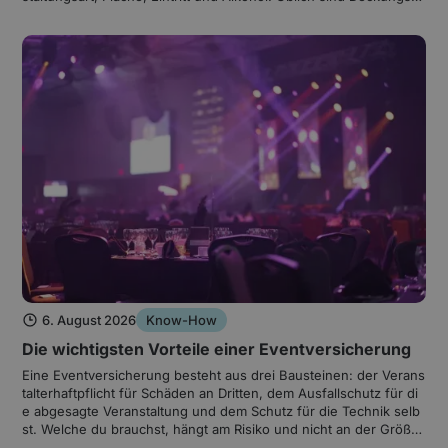
ummen im Millionenbereich, weil Personenschäden das eigentlic
he Risiko sind. Hier steht, was die Police leistet, wo die Lücken s
itzen und wie du zur passenden Absicherung kommst.
6. August 2026
Know-How
Die wichtigsten Vorteile einer Eventversicherung
Eine Eventversicherung besteht aus drei Bausteinen: der Verans
talterhaftpflicht für Schäden an Dritten, dem Ausfallschutz für di
e abgesagte Veranstaltung und dem Schutz für die Technik selb
st. Welche du brauchst, hängt am Risiko und nicht an der Größe
des Events. Hier stehen die Bausteine, die Kostenlogik und die