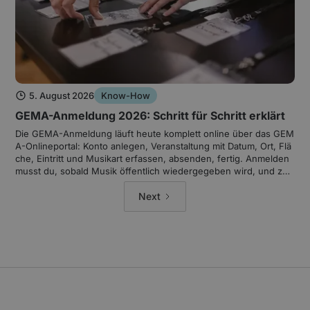
5. August 2026
Know-How
GEMA-Anmeldung 2026: Schritt für Schritt erklärt
Die GEMA-Anmeldung läuft heute komplett online über das GEM
A-Onlineportal: Konto anlegen, Veranstaltung mit Datum, Ort, Flä
che, Eintritt und Musikart erfassen, absenden, fertig. Anmelden
musst du, sobald Musik öffentlich wiedergegeben wird, und zw
ar am besten, sobald die Eckdaten stehen, auf jeden Fall vor de
m Event. Wer nicht meldet, riskiert Nachlizenzierung auf Schätzb
Next
asis plus Zuschläge. Hier ist der komplette Ablauf ohne Umweg
e.