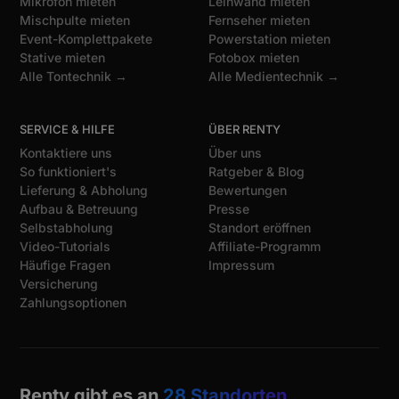
Mikrofon mieten
Leinwand mieten
Mischpulte mieten
Fernseher mieten
Event-Komplettpakete
Powerstation mieten
Stative mieten
Fotobox mieten
Alle Tontechnik →
Alle Medientechnik →
SERVICE & HILFE
ÜBER RENTY
Kontaktiere uns
Über uns
So funktioniert's
Ratgeber & Blog
Lieferung & Abholung
Bewertungen
Aufbau & Betreuung
Presse
Selbstabholung
Standort eröffnen
Video-Tutorials
Affiliate-Programm
Häufige Fragen
Impressum
Versicherung
Zahlungsoptionen
Renty gibt es an
28 Standorten