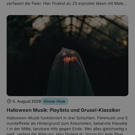
zerfasert die Feier. Hier findest du 20 erprobte Ideen mit Materia
llisten, dazu einen Ablaufvorschlag und Tipps zu Deko, Essen u
nd Technik.
5. August 2026
Know-How
Halloween Musik: Playlists und Grusel-Klassiker
Halloween-Musik funktioniert in drei Schichten: Filmmusik und S
oundeffekte als Hintergrund zum Ankommen, bekannte Klassike
r in der Mitte, tanzbare Hits gegen Ende. Wer alles gleichzeitig s
pielt, verliert die Wirkung. Hier findest du Songs für jede Phase,