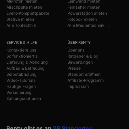
Mikrofon mieten
Leinwand mieten
Mischpulte mieten
Fernseher mieten
Event-Komplettpakete
Powerstation mieten
Stative mieten
Fotobox mieten
Alle Tontechnik →
Alle Medientechnik →
SERVICE & HILFE
ÜBER RENTY
Kontaktiere uns
Über uns
So funktioniert's
Ratgeber & Blog
Lieferung & Abholung
Bewertungen
Aufbau & Betreuung
Presse
Selbstabholung
Standort eröffnen
Video-Tutorials
Affiliate-Programm
Häufige Fragen
Impressum
Versicherung
Zahlungsoptionen
Renty gibt es an
28 Standorten