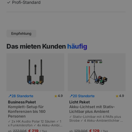
Profi-Standard
Empfehlung
Das mieten Kunden
häufig
★
★
📍
28 Standorte
📍
20 Standorte
4.9
4.9
Business Paket
Licht Paket
Komplett-Setup für
Akku-Lichtset mit Stativ-
Konferenzen bis 160
Lichtbar plus Ambient
Personen
✓ Stativ-Lichtbar mit 4 PARs plus
Strobe ✓ 4 Akku-Ambientlichter ✓
✓ 2x HK Audio Polar 12 Säulen ✓ 1
Komplett akkubetrieben | Plug-and
x Funkmikrofon ✓ 4x Akku-Ambie
-Play | Partys und Events bis 100 P
ntlichter | Komplettes Setup für Ta
€ 219
€ 129
277,00
€
179,00
€
ab
/ Tag
ab
/ Tag
ersonen.