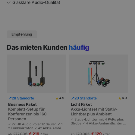
Glasklare Audio-Qualität
Empfehlung
Das mieten Kunden
häufig
★
★
📍
28 Standorte
📍
20 Standorte
4.9
4.9
Business Paket
Licht Paket
Komplett-Setup für
Akku-Lichtset mit Stativ-
Konferenzen bis 160
Lichtbar plus Ambient
Personen
✓ Stativ-Lichtbar mit 4 PARs plus
Strobe ✓ 4 Akku-Ambientlichter ✓
✓ 2x HK Audio Polar 12 Säulen ✓ 1
Komplett akkubetrieben | Plug-and
x Funkmikrofon ✓ 4x Akku-Ambie
-Play | Partys und Events bis 100 P
ntlichter | Komplettes Setup für Ta
€ 219
€ 129
277,00
€
179,00
€
ab
/ Tag
ab
/ Tag
ersonen.