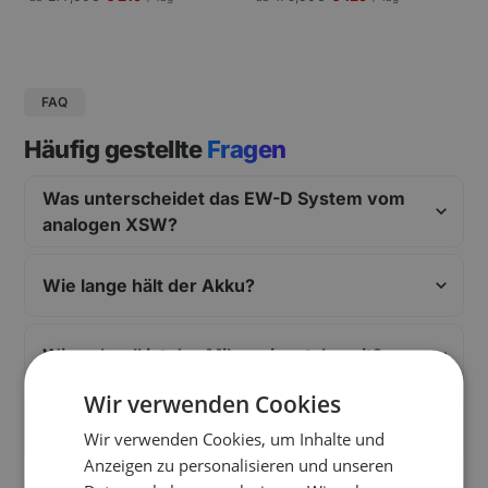
gungen und Pressekonferenzen |
Schneller Aufbau.
FAQ
Häufig gestellte
Fragen
Was unterscheidet das EW-D System vom
analogen XSW?
Wie lange hält der Akku?
Wie schnell ist das Mikro einsatzbereit?
Wir verwenden Cookies
Was kostet eine Anmeldung in Deutschland
Wir verwenden Cookies, um Inhalte und
und Österreich?
Anzeigen zu personalisieren und unseren