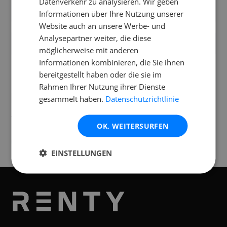
Datenverkehr zu analysieren. Wir geben
Kann ich das Mikro auch outdoor
Informationen über Ihre Nutzung unserer
verwenden?
Website auch an unsere Werbe- und
Analysepartner weiter, die diese
Welche Reichweite hat das EW-D 835?
möglicherweise mit anderen
Informationen kombinieren, die Sie ihnen
bereitgestellt haben oder die sie im
Rahmen Ihrer Nutzung ihrer Dienste
gesammelt haben.
Datenschutzrichtlinie
Standorte
Verfügbar an folgenden
Standorten
OK, WEITERSURFEN
Linz
EINSTELLUNGEN