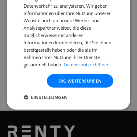
Datenverkehr zu analysieren. Wir geben
Wie viele Boxen brauche ich für mein
Informationen über Ihre Nutzung unserer
Event?
Website auch an unsere Werbe- und
Analysepartner weiter, die diese
möglicherweise mit anderen
Ist der Yamaha DXR12 mkII wetterfest?
Informationen kombinieren, die Sie ihnen
bereitgestellt haben oder die sie im
Rahmen Ihrer Nutzung ihrer Dienste
gesammelt haben.
Datenschutzrichtlinie
Standorte
OK, WEITERSURFEN
Verfügbar an folgenden
Standorten
Graz
EINSTELLUNGEN