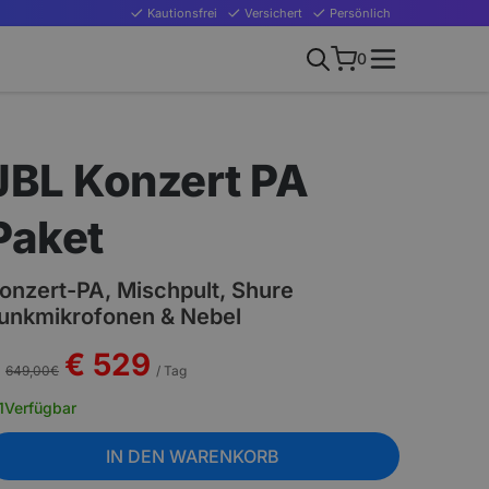
Kautionsfrei
Versichert
Persönlich
0
JBL Konzert PA
Paket
onzert-PA, Mischpult, Shure
unkmikrofonen & Nebel
€ 529
649,00
€
/ Tag
1
Verfügbar
IN DEN WARENKORB