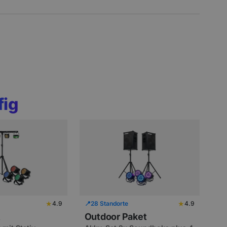
fig
★
★
4.9
📍
28 Standorte
4.9
t
Outdoor Paket