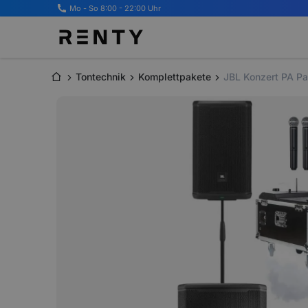
Mo - So 8:00 - 22:00 Uhr
Tontechnik
Komplettpakete
JBL Konzert PA Pa