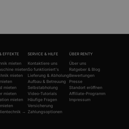
& EFFEKTE
SERVICE & HILFE
ÜBER RENTY
hnik mieten
Kontaktiere uns
Über uns
schine mieten
So funktioniert's
Ratgeber & Blog
chnik mieten
Lieferung & Abholung
Bewertungen
mieten
Aufbau & Betreuung
Presse
d mieten
Selbstabholung
Standort eröffnen
r mieten
Video-Tutorials
Affiliate-Programm
ation mieten
Häufige Fragen
Impressum
 mieten
Versicherung
dientechnik →
Zahlungsoptionen