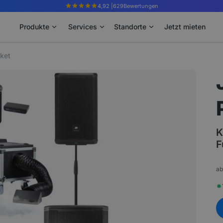
4,92 |
629
Bewertungen
Produkte
Services
Standorte
Jetzt mieten
ket
K
F
ab