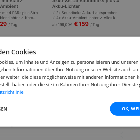
 mit Stativ-
Akku-Set 2x Soundboks plus 4
s Ambient
Akku-Lichter
r mit 4 PARs plus Stro
✓ 2x Soundboks Akku-Lautsprecher
ientlichter ✓ Kompl
✓ 4x Akku-Ambientlichter ✓ Alles kab
n | Plug-and-Play | P
ellos | Komplett akkubetrieben | Garte
129
€ 159
/ Tag
ab
199,00
€
/ Tag
 bis 100 Personen.
nfeste und Outdoor bis 80 Personen.
den Cookies
okies, um Inhalte und Anzeigen zu personalisieren und unseren
 geben Informationen über Ihre Nutzung unserer Website auch an
er weiter, die diese möglicherweise mit anderen Informationen k
estellt haben oder die sie im Rahmen Ihrer Nutzung ihrer Dienst
zrichtlinie
GEN
OK, WE
Mischpult?