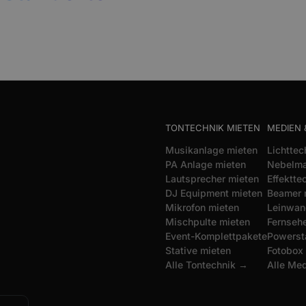
TONTECHNIK MIETEN
MEDIEN 
Musikanlage mieten
Lichttec
PA Anlage mieten
Nebelma
Lautsprecher mieten
Effektte
DJ Equipment mieten
Beamer 
Mikrofon mieten
Leinwan
Mischpulte mieten
Fernsehe
Event-Komplettpakete
Powerst
Stative mieten
Fotobox
Alle Tontechnik →
Alle Me