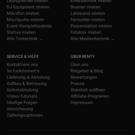
Lautsprecher mieten
Effekttechnik mieten
DJ Equipment mieten
Beamer mieten
Mikrofon mieten
Leinwand mieten
Mischpulte mieten
Fernseher mieten
Event-Komplettpakete
Powerstation mieten
Stative mieten
Fotobox mieten
Alle Tontechnik →
Alle Medientechnik →
SERVICE & HILFE
ÜBER RENTY
Kontaktiere uns
Über uns
So funktioniert's
Ratgeber & Blog
Lieferung & Abholung
Bewertungen
Aufbau & Betreuung
Presse
Selbstabholung
Standort eröffnen
Video-Tutorials
Affiliate-Programm
Häufige Fragen
Impressum
Versicherung
Zahlungsoptionen