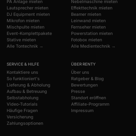
PA Anlage mieten
Nebelmaschine mieten
Lautsprecher mieten
Effekttechnik mieten
DJ Equipment mieten
Beamer mieten
Mikrofon mieten
Leinwand mieten
Mischpulte mieten
Fernseher mieten
Event-Komplettpakete
Powerstation mieten
Stative mieten
Fotobox mieten
Alle Tontechnik →
Alle Medientechnik →
SERVICE & HILFE
ÜBER RENTY
Kontaktiere uns
Über uns
So funktioniert's
Ratgeber & Blog
Lieferung & Abholung
Bewertungen
Aufbau & Betreuung
Presse
Selbstabholung
Standort eröffnen
Video-Tutorials
Affiliate-Programm
Häufige Fragen
Impressum
Versicherung
Zahlungsoptionen