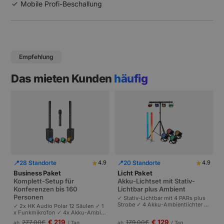
Mobile Profi-Beschallung
Empfehlung
Das mieten Kunden
häufig
★
★
📍
28 Standorte
📍
20 Standorte
4.9
4.9
Business Paket
Licht Paket
Komplett-Setup für
Akku-Lichtset mit Stativ-
Konferenzen bis 160
Lichtbar plus Ambient
Personen
✓ Stativ-Lichtbar mit 4 PARs plus
Strobe ✓ 4 Akku-Ambientlichter ✓
✓ 2x HK Audio Polar 12 Säulen ✓ 1
Komplett akkubetrieben | Plug-and
x Funkmikrofon ✓ 4x Akku-Ambie
-Play | Partys und Events bis 100 P
ntlichter | Komplettes Setup für Ta
€ 219
€ 129
277,00
€
179,00
€
ab
/ Tag
ab
/ Tag
ersonen.