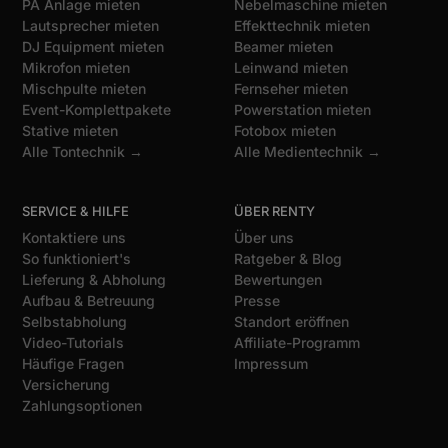
PA Anlage mieten
Nebelmaschine mieten
Lautsprecher mieten
Effekttechnik mieten
DJ Equipment mieten
Beamer mieten
Mikrofon mieten
Leinwand mieten
Mischpulte mieten
Fernseher mieten
Event-Komplettpakete
Powerstation mieten
Stative mieten
Fotobox mieten
Alle Tontechnik →
Alle Medientechnik →
SERVICE & HILFE
ÜBER RENTY
Kontaktiere uns
Über uns
So funktioniert's
Ratgeber & Blog
Lieferung & Abholung
Bewertungen
Aufbau & Betreuung
Presse
Selbstabholung
Standort eröffnen
Video-Tutorials
Affiliate-Programm
Häufige Fragen
Impressum
Versicherung
Zahlungsoptionen