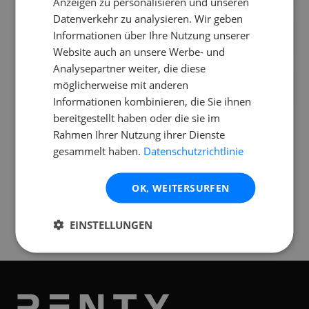
Anzeigen zu personalisieren und unseren
Datenverkehr zu analysieren. Wir geben
Benötigt das Schoeps MSTC 74 eine
Informationen über Ihre Nutzung unserer
Batterie oder einen Akku?
Website auch an unsere Werbe- und
Analysepartner weiter, die diese
Was macht die feste ORTF-Anordnung
möglicherweise mit anderen
dieses Mikrofons so besonders?
Informationen kombinieren, die Sie ihnen
bereitgestellt haben oder die sie im
Rahmen Ihrer Nutzung ihrer Dienste
gesammelt haben.
Datenschutzrichtlinie
Standorte
OK, WEITERSURFEN
Verfügbar an folgenden
Standorten
EINSTELLUNGEN
Mannheim
Karlsruhe