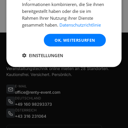
Informationen kombinieren, die Sie ihnen
Verfügbar an folgenden
Standorten
bereitgestellt haben oder die sie im
Rahmen Ihrer Nutzung ihrer Dienste
Wieselburg
St. Pölten
gesammelt haben.
Datenschutzrichtlinie
OK, WEITERSURFEN
EINSTELLUNGEN
Veranstaltungstechnik online mieten an 28 Standorten.
Kautionsfrei. Versichert. Persönlich.
E-MAIL
office@renty-event.com
DEUTSCHLAND
+49 160 98293373
ÖSTERREICH
+43 316 231064