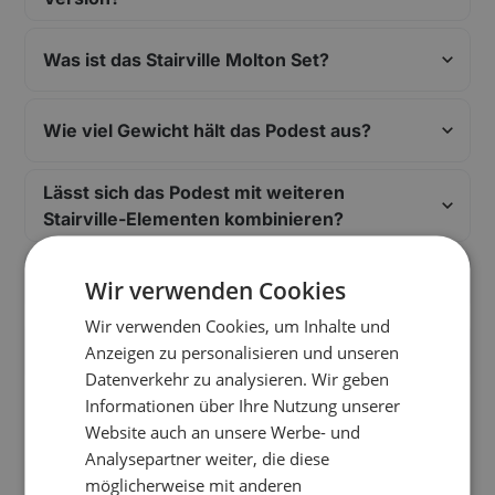
Was ist das Stairville Molton Set?
Wie viel Gewicht hält das Podest aus?
Lässt sich das Podest mit weiteren
Stairville-Elementen kombinieren?
Passt das Podest in mein Auto?
Wir verwenden Cookies
Wir verwenden Cookies, um Inhalte und
Was kommt mit dem Podest mit?
Anzeigen zu personalisieren und unseren
Datenverkehr zu analysieren. Wir geben
Informationen über Ihre Nutzung unserer
Website auch an unsere Werbe- und
Analysepartner weiter, die diese
Standorte
möglicherweise mit anderen