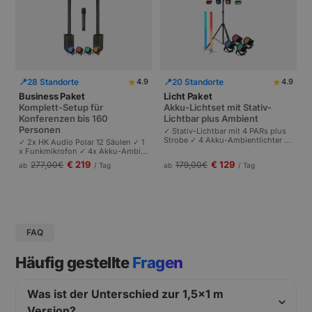
★
★
📍
28 Standorte
📍
20 Standorte
4.9
4.9
Business Paket
Licht Paket
Komplett-Setup für
Akku-Lichtset mit Stativ-
Konferenzen bis 160
Lichtbar plus Ambient
Personen
✓ Stativ-Lichtbar mit 4 PARs plus
Strobe ✓ 4 Akku-Ambientlichter ✓
✓ 2x HK Audio Polar 12 Säulen ✓ 1
Komplett akkubetrieben | Plug-and
x Funkmikrofon ✓ 4x Akku-Ambie
-Play | Partys und Events bis 100 P
ntlichter | Komplettes Setup für Ta
€ 219
€ 129
277,00
€
179,00
€
ab
/ Tag
ab
/ Tag
ersonen.
gungen und Pressekonferenzen |
Schneller Aufbau.
FAQ
Häufig gestellte
Fragen
Was ist der Unterschied zur 1,5x1 m
Version?