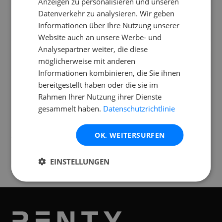
Anzeigen zu personalisieren und unseren
Datenverkehr zu analysieren. Wir geben
Was ist beim Aufbau vom Pioneer DJM-450
Informationen über Ihre Nutzung unserer
zu beachten?
Website auch an unsere Werbe- und
Analysepartner weiter, die diese
Wie verbinde ich den Pioneer DJM-450 mit
möglicherweise mit anderen
der PA-Anlage?
Informationen kombinieren, die Sie ihnen
bereitgestellt haben oder die sie im
Rahmen Ihrer Nutzung ihrer Dienste
gesammelt haben.
Datenschutzrichtlinie
Standorte
OK, WEITERSURFEN
Verfügbar an folgenden
Standorten
EINSTELLUNGEN
Graz