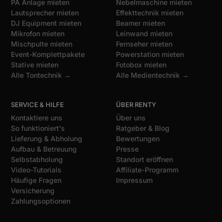
PA Anlage mieten
Nebelmaschine mieten
Lautsprecher mieten
Effekttechnik mieten
DJ Equipment mieten
Beamer mieten
Mikrofon mieten
Leinwand mieten
Mischpulte mieten
Fernseher mieten
Event-Komplettpakete
Powerstation mieten
Stative mieten
Fotobox mieten
Alle Tontechnik →
Alle Medientechnik →
SERVICE & HILFE
ÜBER RENTY
Kontaktiere uns
Über uns
So funktioniert's
Ratgeber & Blog
Lieferung & Abholung
Bewertungen
Aufbau & Betreuung
Presse
Selbstabholung
Standort eröffnen
Video-Tutorials
Affiliate-Programm
Häufige Fragen
Impressum
Versicherung
Zahlungsoptionen