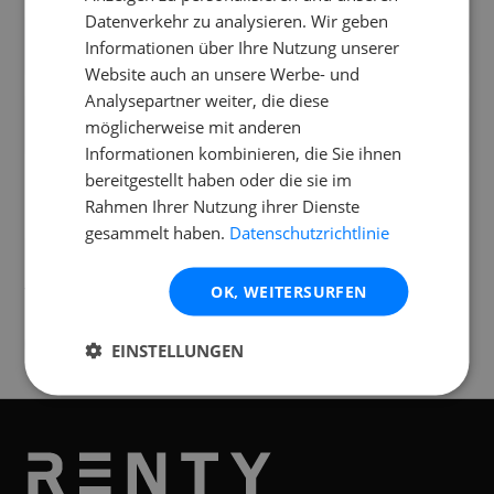
Datenverkehr zu analysieren. Wir geben
Kann ich Mikrofon und Instrument direkt
Informationen über Ihre Nutzung unserer
anstecken?
Website auch an unsere Werbe- und
Analysepartner weiter, die diese
Wie schwer ist der JBL PRX915 und wie
möglicherweise mit anderen
transportiere ich ihn?
Informationen kombinieren, die Sie ihnen
bereitgestellt haben oder die sie im
Rahmen Ihrer Nutzung ihrer Dienste
gesammelt haben.
Datenschutzrichtlinie
Standorte
OK, WEITERSURFEN
Verfügbar an folgenden
Standorten
Graz
EINSTELLUNGEN