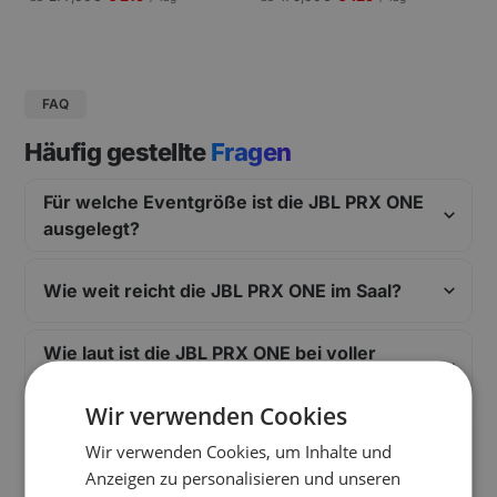
gungen und Pressekonferenzen |
Schneller Aufbau.
FAQ
Häufig gestellte
Fragen
Für welche Eventgröße ist die JBL PRX ONE
ausgelegt?
Wie weit reicht die JBL PRX ONE im Saal?
Wie laut ist die JBL PRX ONE bei voller
Leistung?
Wir verwenden Cookies
Welche Anschlüsse bietet die JBL PRX ONE
Wir verwenden Cookies, um Inhalte und
für DJ-Pult und Mikrofon?
Anzeigen zu personalisieren und unseren