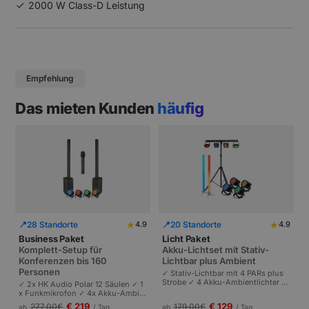
2000 W Class-D Leistung
Empfehlung
Das mieten Kunden
häufig
★
★
📍
28 Standorte
📍
20 Standorte
4.9
4.9
Business Paket
Licht Paket
Komplett-Setup für
Akku-Lichtset mit Stativ-
Konferenzen bis 160
Lichtbar plus Ambient
Personen
✓ Stativ-Lichtbar mit 4 PARs plus
Strobe ✓ 4 Akku-Ambientlichter ✓
✓ 2x HK Audio Polar 12 Säulen ✓ 1
Komplett akkubetrieben | Plug-and
x Funkmikrofon ✓ 4x Akku-Ambie
-Play | Partys und Events bis 100 P
ntlichter | Komplettes Setup für Ta
€ 219
€ 129
277,00
€
179,00
€
ab
/ Tag
ab
/ Tag
ersonen.