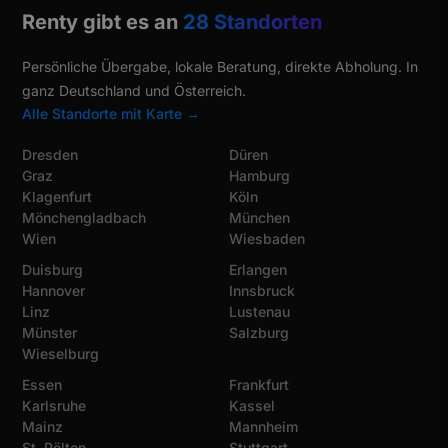
Renty gibt es an
28 Standorten
Persönliche Übergabe, lokale Beratung, direkte Abholung. In
ganz Deutschland und Österreich.
Alle Standorte mit Karte →
Dresden
Düren
Graz
Hamburg
Klagenfurt
Köln
Mönchengladbach
München
Wien
Wiesbaden
Duisburg
Erlangen
Hannover
Innsbruck
Linz
Lustenau
Münster
Salzburg
Wieselburg
Essen
Frankfurt
Karlsruhe
Kassel
Mainz
Mannheim
St. Pölten
Stuttgart